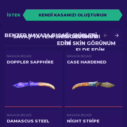
İSTEK
KENDI KASANIZI OLUŞTURUN
BENZER NAVAJA BIÇAĞI SKINLERI
SAVAŞ'TA YENI SKIN GÖRÜNÜM ELDE
YÜKSELTME'DE DAHA
EDIN
IYI SKIN GÖRÜNÜM
ELDE EDIN
NAVAJA BIÇAĞI
NAVAJA BIÇAĞI
DOPPLER SAPPHIRE
CASE HARDENED
NAVAJA BIÇAĞI
NAVAJA BIÇAĞI
DAMASCUS STEEL
NIGHT STRIPE