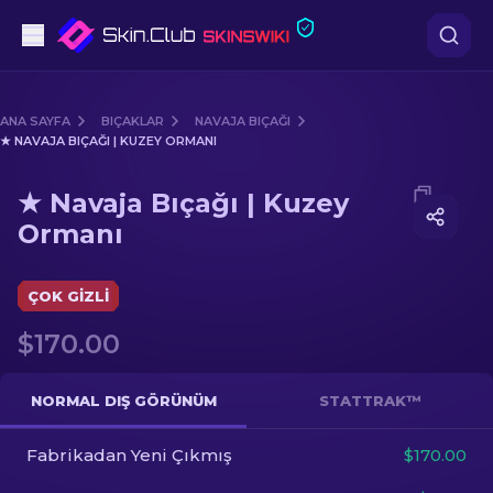
Tabanca
ANA SAYFA
BIÇAKLAR
NAVAJA BIÇAĞI
★ NAVAJA BIÇAĞI | KUZEY ORMANI
Orta seviye
Media of
★ Navaja Bıçağı | Kuzey Ormanı
★ Navaja Bıçağı | Kuzey
Tüfek
Ormanı
Dürbünlü Tüfek
ÇOK GIZLI
Bıçaklar
$170.00
Eldiven
NORMAL DIŞ GÖRÜNÜM
STATTRAK™
Kasalar
Fabrikadan Yeni Çıkmış
$170.00
Diğer