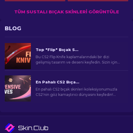
TÜM SUSTALI BIÇAK SKINLERI GÖRÜNTÜLE
BLOG
Top "Flip" Bıçak Skini CS2 [2026]
Bu CS2 Flip Knife kaplamalarındaki bir dizi
gelişmiş tasarım ve deseni keşfedin. Sizin için
seçtiğimiz en iyi 7 seçeneği öğrenin.
En Pahalı CS2 Bıçakları [2026]
En pahalı CS2 bıçak skinleri koleksiyonumuzla
CS2'nin göz kamaştırıcı dünyasını keşfedin!
Şaşırtıcı fiyatlara komuta eden nadir bıçakları
ortaya çıkarın.