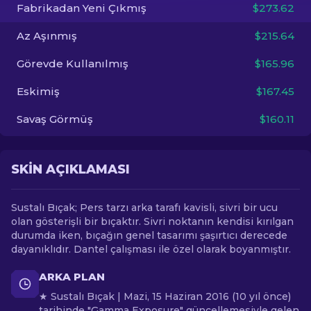
Fabrikadan Yeni Çıkmış
$273.62
TR
Az Aşınmış
$215.64
Görevde Kullanılmış
$165.96
Eskimiş
$167.45
Savaş Görmüş
$160.11
SKIN AÇIKLAMASI
Sustalı Bıçak; Pers tarzı arka tarafı kavisli, sivri bir ucu
olan gösterişli bir bıçaktır. Sivri noktanın kendisi kırılgan
durumda iken, bıçağın genel tasarımı şaşırtıcı derecede
dayanıklıdır. Dantel çalışması ile özel olarak boyanmıştır.
ARKA PLAN
★ Sustalı Bıçak | Mazi, 15 Haziran 2016 (10 yıl önce)
tarihinde "Gamma Exposure" güncellemesiyle gelen