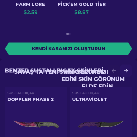
FARM LORE
PICK’EM GOLD TIER
$
2.59
$
8.87
KENDI KASANIZI OLUŞTURUN
BENZER SUSTALI BIÇAK SKINLERI
SAVAŞ'TA YENI SKIN GÖRÜNÜM ELDE
YÜKSELTME'DE DAHA
EDIN
IYI SKIN GÖRÜNÜM
ELDE EDIN
SUSTALI BIÇAK
SUSTALI BIÇAK
DOPPLER PHASE 2
ULTRAVIOLET