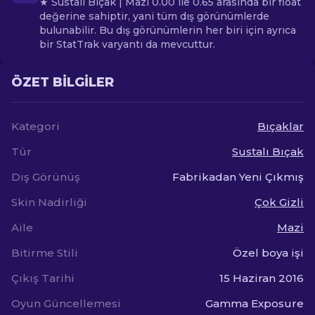
★ Sustalı Bıçak | Mazi 0.00 ile 0.65 arasında bir float
değerine sahiptir, yani tüm dış görünümlerde
bulunabilir. Bu dış görünümlerin her biri için ayrıca
bir StatTrak varyantı da mevcuttur.
ÖZET BILGILER
Kategori
Bıçaklar
Tür
Sustalı Bıçak
Dış Görünüş
Fabrikadan Yeni Çıkmış
Skin Nadirliği
Çok Gizli
Aile
Mazi
Bitirme Stili
Özel boya işi
Çıkış Tarihi
15 Haziran 2016
Oyun Güncellemesi
Gamma Exposure