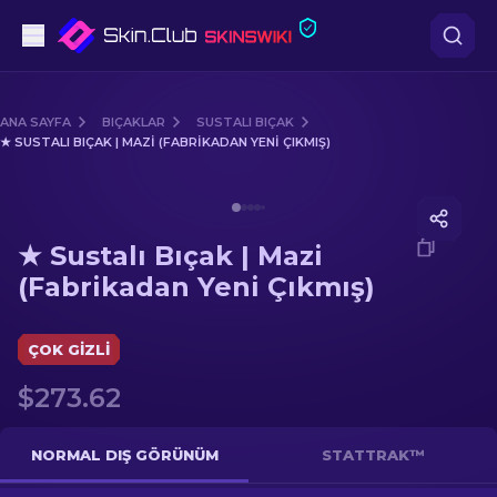
Tabanca
ANA SAYFA
BIÇAKLAR
SUSTALI BIÇAK
★ SUSTALI BIÇAK | MAZI (FABRIKADAN YENI ÇIKMIŞ)
Orta seviye
Media of
★ Sustalı Bıçak | Mazi (Fabrikadan Yeni Çıkm
Tüfek
★ Sustalı Bıçak | Mazi
Dürbünlü Tüfek
(Fabrikadan Yeni Çıkmış)
Bıçaklar
ÇOK GIZLI
Eldiven
$273.62
Kasalar
NORMAL DIŞ GÖRÜNÜM
STATTRAK™
Diğer