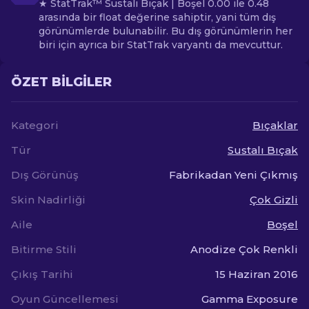
★ StatTrak™ Sustalı Bıçak | Boşel 0.00 ile 0.48
arasında bir float değerine sahiptir, yani tüm dış
görünümlerde bulunabilir. Bu dış görünümlerin her
biri için ayrıca bir StatTrak varyantı da mevcuttur.
ÖZET BILGILER
Kategori
Bıçaklar
Tür
Sustalı Bıçak
Dış Görünüş
Fabrikadan Yeni Çıkmış
Skin Nadirliği
Çok Gizli
Aile
Boşel
Bitirme Stili
Anodize Çok Renkli
Çıkış Tarihi
15 Haziran 2016
Oyun Güncellemesi
Gamma Exposure