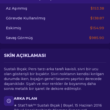
Az Aşınmış
$153.38
TR
Görevde Kullanılmış
$138.87
Eskimiş
$154.99
Savaş Görmüş
$985.90
SKIN AÇIKLAMASI
Sustalı Bıçak; Pers tarzı arka tarafı kavisli, sivri bir ucu
olan gösterişli bir bıçaktır. Sivri noktanın kendisi kırılgan
durumda iken, bıçağın genel tasarımı şaşırtıcı derecede
dayanıklıdır. Siyah ve mor renkler ile boyanmış daha
sonra metalik bir işaret ile dekore edilmiştir.
ARKA PLAN
★ StatTrak™ Sustalı Bıçak | Boşel, 15 Haziran 2016