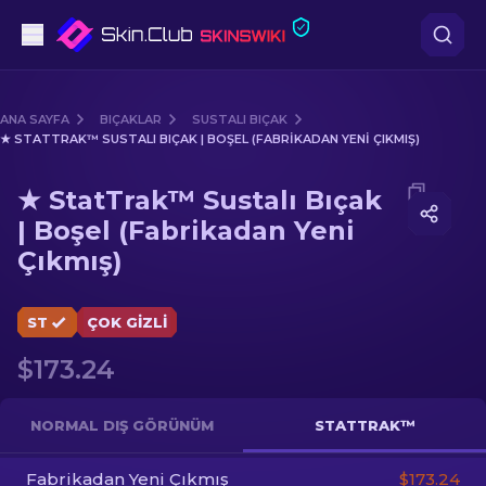
Tabanca
ANA SAYFA
BIÇAKLAR
SUSTALI BIÇAK
★ STATTRAK™ SUSTALI BIÇAK | BOŞEL (FABRIKADAN YENI ÇIKMIŞ)
Orta seviye
Media of
★ StatTrak™ Sustalı Bıçak | Boşel (Fabrikad
★ StatTrak™ Sustalı Bıçak
Tüfek
| Boşel (Fabrikadan Yeni
Çıkmış)
Dürbünlü Tüfek
Bıçaklar
ST
ÇOK GIZLI
Eldiven
$173.24
Kasalar
NORMAL DIŞ GÖRÜNÜM
STATTRAK™
Diğer
Fabrikadan Yeni Çıkmış
$173.24