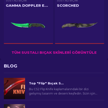
SUSTALI BIÇAK
SUSTALI BIÇAK
GAMMA DOPPLER EMERALD
SCORCHED
TÜM SUSTALI BIÇAK SKINLERI GÖRÜNTÜLE
BLOG
Top "Flip" Bıçak Skini CS2 [2026]
Bu CS2 Flip Knife kaplamalarındaki bir dizi
gelişmiş tasarım ve deseni keşfedin. Sizin için
seçtiğimiz en iyi 7 seçeneği öğrenin.