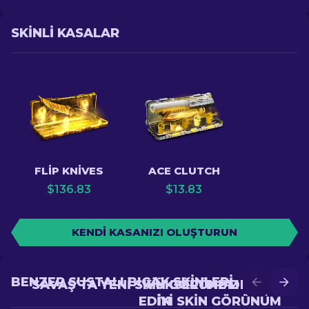
SKINLI KASALAR
FLIP KNIVES
ACE CLUTCH
$
136.83
$
13.83
KENDI KASANIZI OLUŞTURUN
BENZER SUSTALI BIÇAK SKINLERI
SAVAŞ'TA YENI SKIN GÖRÜNÜM ELDE
YÜKSELTME'DE DAHA
EDIN
IYI SKIN GÖRÜNÜM