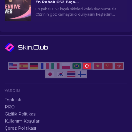
En Pahalı CS2 Bıçakları [2026]
En pahalı CS2 bıçak skinleri koleksiyonumuzla
CS2'nin göz kamaştırıcı dünyasını keşfedin!
Şaşırtıcı fiyatlara komuta eden nadir bıçakları
ortaya çıkarın.
YARDIM
Topluluk
PRO
Gizlilik Politikası
Kullanım Koşulları
Çerez Politikası