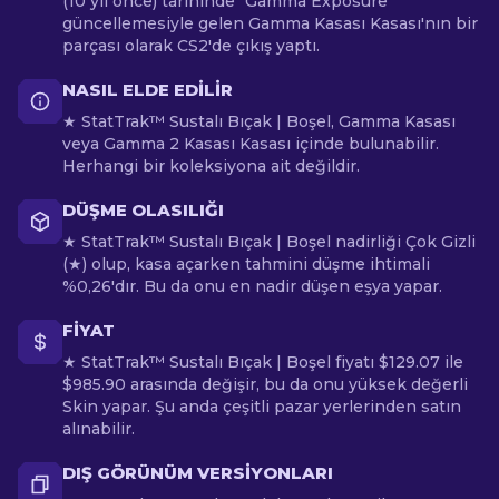
(10 yıl önce) tarihinde "Gamma Exposure"
güncellemesiyle gelen Gamma Kasası Kasası'nın bir
parçası olarak CS2'de çıkış yaptı.
NASIL ELDE EDILIR
★ StatTrak™ Sustalı Bıçak | Boşel, Gamma Kasası
veya Gamma 2 Kasası Kasası içinde bulunabilir.
Herhangi bir koleksiyona ait değildir.
DÜŞME OLASILIĞI
★ StatTrak™ Sustalı Bıçak | Boşel nadirliği Çok Gizli
(★) olup, kasa açarken tahmini düşme ihtimali
%0,26'dır. Bu da onu en nadir düşen eşya yapar.
FIYAT
★ StatTrak™ Sustalı Bıçak | Boşel fiyatı $129.07 ile
$985.90 arasında değişir, bu da onu yüksek değerli
Skin yapar. Şu anda çeşitli pazar yerlerinden satın
alınabilir.
DIŞ GÖRÜNÜM VERSIYONLARI