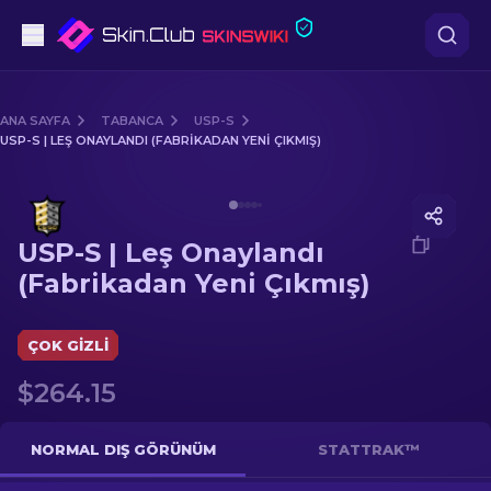
Tabanca
ANA SAYFA
TABANCA
USP-S
USP-S | LEŞ ONAYLANDI (FABRIKADAN YENI ÇIKMIŞ)
Orta seviye
Media of
USP-S | Leş Onaylandı (Fabrikadan Yeni Çıkm
Tüfek
USP-S | Leş Onaylandı
Dürbünlü Tüfek
(Fabrikadan Yeni Çıkmış)
Bıçaklar
ÇOK GIZLI
Eldiven
$264.15
Kasalar
NORMAL DIŞ GÖRÜNÜM
STATTRAK™
Diğer