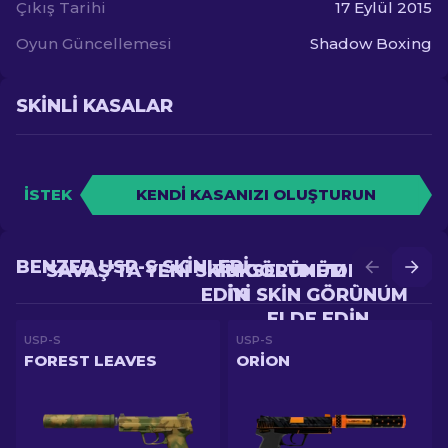
Çıkış Tarihi
17 Eylül 2015
Oyun Güncellemesi
Shadow Boxing
SKINLI KASALAR
İSTEK
KENDI KASANIZI OLUŞTURUN
BENZER USP-S SKINLERI
SAVAŞ'TA YENI SKIN GÖRÜNÜM ELDE
YÜKSELTME'DE DAHA
EDIN
IYI SKIN GÖRÜNÜM
ELDE EDIN
USP-S
USP-S
FOREST LEAVES
ORION