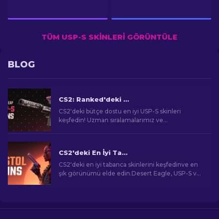
TÜM USP-S SKINLERI GÖRÜNTÜLE
BLOG
CS2: Ranked'deki En Ucuz USP-S Skinleri [2026]
CS2'deki bütçe dostu en iyi USP-S skinleri
keşfedin! Uzman sıralamalarımız ve
önerilerimizle oyununuzu bankayı bozmadan
yükseltin.
CS2'deki En İyi Tabanca Skinleri [2026]
CS2'deki en iyi tabanca skinlerini keşfedinve en
şık görünümü elde edin.Desert Eagle, USP-S ve
dahafazlası için en iyi seçimler!