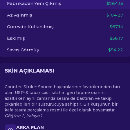
Fabrikadan Yeni Çıkmış
$264.15
TR
Az Aşınmış
$104.27
Görevde Kullanılmış
$67.14
Eskimiş
$56.17
Savaş Görmüş
$54.22
SKIN AÇIKLAMASI
Counter-Strike: Source hayranlarının favorilerinden biri
olan USP-S tabancası, silahın geri tepme oranını
azaltırken aynı zamanda sesini de bastıran ve takıp
çıkarılabilen bir susturucuya sahiptir. Bir kurşunun bir
kafa tasını parçalama resmi ile özel olarak boyamıştır.
Göğüse 2, kafaya 1
ARKA PLAN