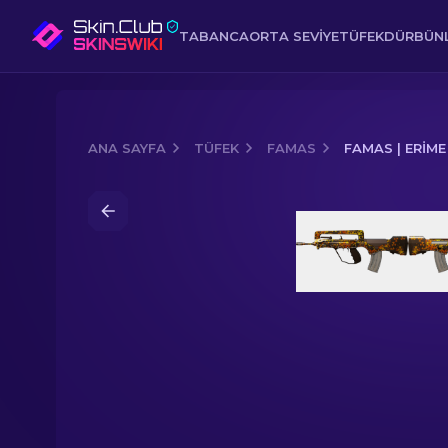
TABANCA
ORTA SEVIYE
TÜFEK
DÜRBÜNL
ANA SAYFA
TÜFEK
FAMAS
FAMAS | ERIME
Media of
FAMAS | Erime