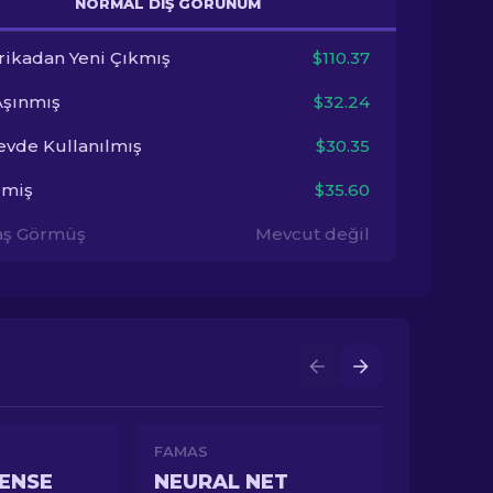
NORMAL DIŞ GÖRÜNÜM
rikadan Yeni Çıkmış
$110.37
Aşınmış
$32.24
evde Kullanılmış
$30.35
imiş
$35.60
aş Görmüş
Mevcut değil
FAMAS
ENSE
NEURAL NET