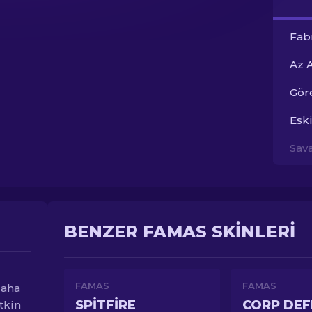
Fab
Az 
Gör
Esk
Sav
BENZER FAMAS SKINLERI
FAMAS
FAMAS
daha
SPITFIRE
CORP DEF
tkin