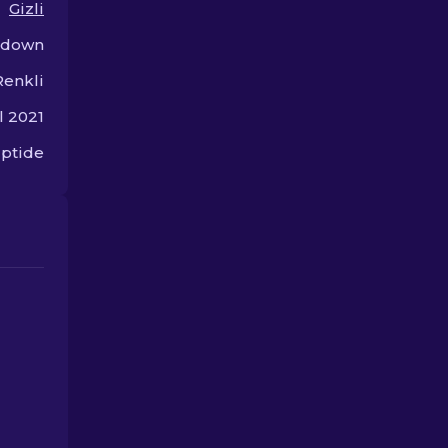
Gizli
Popüler Skinl
dünyasını keş
tdown
Renkli
l 2021
iptide