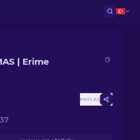
AS | Erime
PAYLAŞ
.37