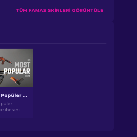
TÜM FAMAS SKINLERI GÖRÜNTÜLE
CS2'deki En Popüler Skinler
opüler
cazibesini
ıcı
 yatırım
 kadar,
uğu En