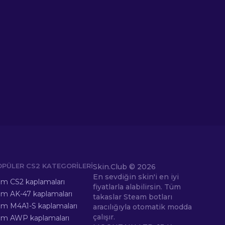
OPÜLER CS2 KATEGORILERI
Skin.Club ©
2026
En sevdiğin skin'i en iyi
m CS2 kaplamaları
fiyatlarla alabilirsin. Tüm
m AK-47 kaplamaları
takaslar Steam botları
m M4A1-S kaplamaları
aracılığıyla otomatik modda
çalışır.
üm AWP kaplamaları