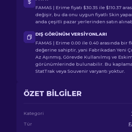
FAMAS | Erime fiyatı $30.35 ile $110.37 ara
değişir, bu da onu uygun fiyatlı Skin yapa
anda çeşitli pazar yerlerinden satın alınabi
DIŞ GÖRÜNÜM VERSIYONLARI
FAMAS | Erime 0.00 ile 0.40 arasında bir f
değerine sahiptir, yani Fabrikadan Yeni Ç
Az Aşınmış, Görevde Kullanılmış ve Eskim
görünümlerinde bulunabilir. Bu kaplam
StatTrak veya Souvenir varyantı yoktur.
ÖZET BILGILER
Kategori
Tür
F