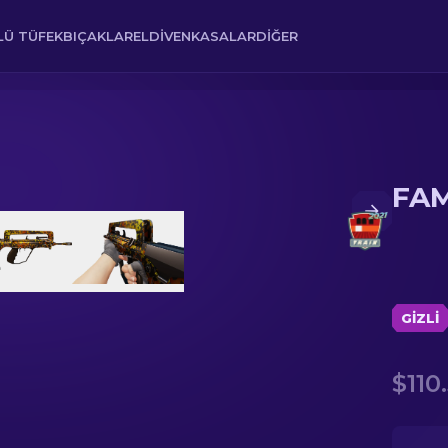
Ü TÜFEK
BIÇAKLAR
ELDIVEN
KASALAR
DIĞER
FAM
GIZLI
$110