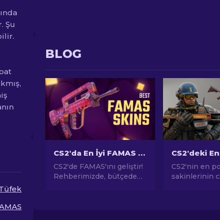
sında
r. Şu
lir.
BLOG
loat
ıkmış,
iş
anın
CS2'da En İyi FAMAS Skinleri [2026]
CS2'de FAMAS'ını geliştir!
CS2'nin en p
Rehberimizde, bütçeden
sakinlerinin 
lüks seçeneklere en iyi
keşfedin! Çarp
Tüfek
skinleri keşfet. Tarzınızı,
tasarımlardan
bütçeden premium'a
potansiyeline
AMAS
oyununuzu yükseltin.
CS2'nin sund