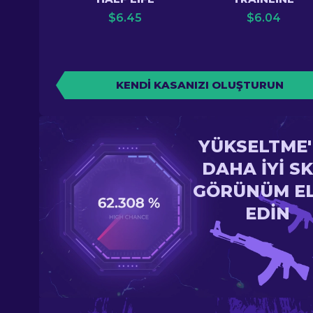
$
6.45
$
6.04
KENDI KASANIZI OLUŞTURUN
YÜKSELTME
DAHA IYI SK
GÖRÜNÜM E
EDIN