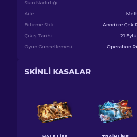
Skin Nadirliği
Aile
Mel
Bitirme Stili
Anodize Çok 
Çıkış Tarihi
21 Eylü
Oyun Güncellemesi
Operation R
SKINLI KASALAR
HALF LIFE
TRAINLINE