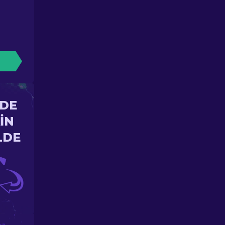
'DE
IN
LDE