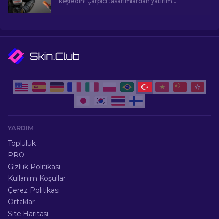
keşfedin! Çarpıcı tasarımlardan yatırım
potansiyeline kadar, CS2'nin sunduğu En
Popüler Skinlerin dünyasını keşfedin.
YARDIM
Topluluk
PRO
Gizlilik Politikası
Kullanım Koşulları
Çerez Politikası
Ortaklar
Site Haritası