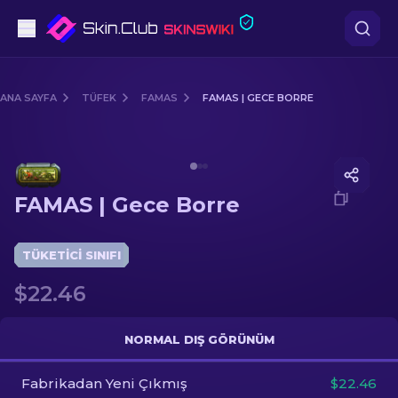
Tabanca
ANA SAYFA
TÜFEK
FAMAS
FAMAS | GECE BORRE
Orta seviye
Media of
FAMAS | Gece Borre
Tüfek
FAMAS | Gece Borre
Dürbünlü Tüfek
Bıçaklar
TÜKETICI SINIFI
$22.46
Eldiven
Kasalar
NORMAL DIŞ GÖRÜNÜM
Fabrikadan Yeni Çıkmış
Diğer
$22.46