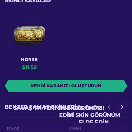
SKINLI KASALAR
NORSE
$
11.58
KENDI KASANIZI OLUŞTURUN
BENZER FAMAS SKINLERI
SAVAŞ'TA YENI SKIN GÖRÜNÜM ELDE
YÜKSELTME'DE DAHA
EDIN
IYI SKIN GÖRÜNÜM
ELDE EDIN
FAMAS
FAMAS