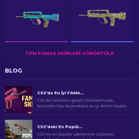
TÜM FAMAS SKINLERI GÖRÜNTÜLE
BLOG
CS2'da En İyi FAMAS Skinleri [2026]
CS2'de FAMAS'ını geliştir! Rehberimizde,
bütçeden lüks seçeneklere en iyi skinleri keşfet.
Tarzınızı, bütçeden premium'a oyununuzu
yükseltin.
CS2'deki En Popüler Skinler
CS2'nin en popüler sakinlerinin cazibesini