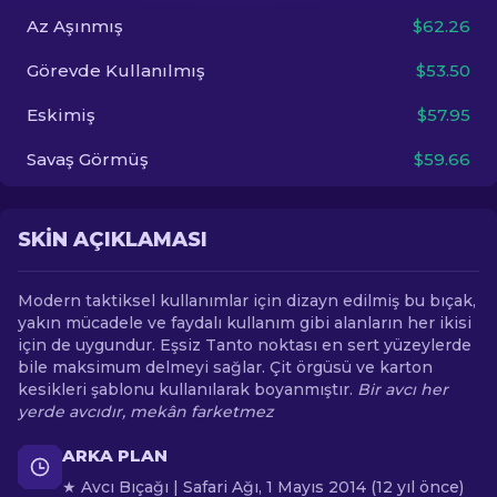
Az Aşınmış
$62.26
TR
Görevde Kullanılmış
$53.50
Eskimiş
$57.95
Savaş Görmüş
$59.66
SKIN AÇIKLAMASI
Modern taktiksel kullanımlar için dizayn edilmiş bu bıçak,
yakın mücadele ve faydalı kullanım gibi alanların her ikisi
için de uygundur. Eşsiz Tanto noktası en sert yüzeylerde
bile maksimum delmeyi sağlar. Çit örgüsü ve karton
kesikleri şablonu kullanılarak boyanmıştır.
Bir avcı her
yerde avcıdır, mekân farketmez
ARKA PLAN
★ Avcı Bıçağı | Safari Ağı, 1 Mayıs 2014 (12 yıl önce)