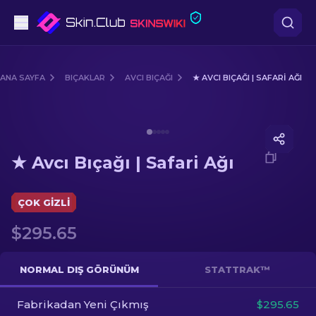
Tabanca
ANA SAYFA
BIÇAKLAR
AVCI BIÇAĞI
★ AVCI BIÇAĞI | SAFARI AĞI
Orta seviye
Media of
★ Avcı Bıçağı | Safari Ağı
Tüfek
★ Avcı Bıçağı | Safari Ağı
Dürbünlü Tüfek
Bıçaklar
ÇOK GIZLI
$295.65
Eldiven
Kasalar
NORMAL DIŞ GÖRÜNÜM
STATTRAK™
Fabrikadan Yeni Çıkmış
Diğer
$295.65