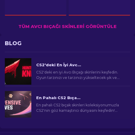
TÜM AVCI BIÇAĞI SKINLERI GÖRÜNTÜLE
BLOG
CS2'deki En İyi Avcı Bıçağı Skinleri [2026]
CS2'deki en iyi Avcı Bıçağı skinlerini keşfedin.
Oyun tarzınızı ve tarzınızı yükseltecek şık ve
etkileyici tasarımları keşfedin.
En Pahalı CS2 Bıçakları [2026]
En pahalı CS2 bıçak skinleri koleksiyonumuzla
CS2'nin göz kamaştırıcı dünyasını keşfedin!
Şaşırtıcı fiyatlara komuta eden nadir bıçakları
ortaya çıkarın.