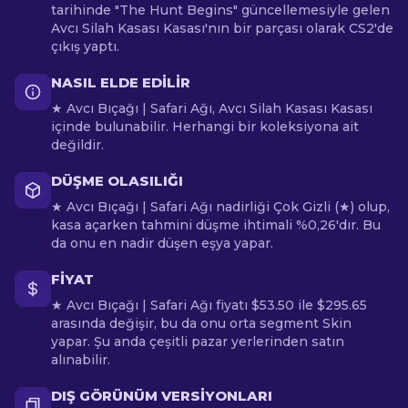
tarihinde "The Hunt Begins" güncellemesiyle gelen
Avcı Silah Kasası Kasası'nın bir parçası olarak CS2'de
çıkış yaptı.
NASIL ELDE EDILIR
★ Avcı Bıçağı | Safari Ağı, Avcı Silah Kasası Kasası
içinde bulunabilir. Herhangi bir koleksiyona ait
değildir.
DÜŞME OLASILIĞI
★ Avcı Bıçağı | Safari Ağı nadirliği Çok Gizli (★) olup,
kasa açarken tahmini düşme ihtimali %0,26'dır. Bu
da onu en nadir düşen eşya yapar.
FIYAT
★ Avcı Bıçağı | Safari Ağı fiyatı $53.50 ile $295.65
arasında değişir, bu da onu orta segment Skin
yapar. Şu anda çeşitli pazar yerlerinden satın
alınabilir.
DIŞ GÖRÜNÜM VERSIYONLARI