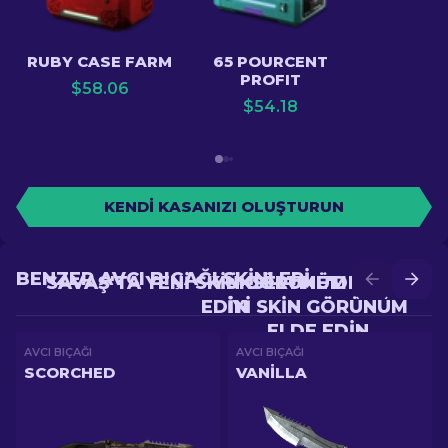
RUBY CASE FARM
65 POURCENT
PROFIT
$
58.06
$
54.18
KENDI KASANIZI OLUŞTURUN
BENZER AVCI BIÇAĞI SKINLERI
SAVAŞ'TA YENI SKIN GÖRÜNÜM ELDE
YÜKSELTME'DE DAHA
EDIN
IYI SKIN GÖRÜNÜM
ELDE EDIN
AVCI BIÇAĞI
AVCI BIÇAĞI
SCORCHED
VANILLA