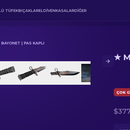
Ü TÜFEK
BIÇAKLAR
ELDIVEN
KASALAR
DIĞER
 BAYONET | PAS KAPLI
★ M
ÇOK G
$377