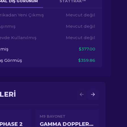
MAL DIŞ GÖRÜNÜM
STATTRAK™
rikadan Yeni Çıkmış
Mevcut değil
Aşınmış
Mevcut değil
evde Kullanılmış
Mevcut değil
imiş
$377.00
aş Görmüş
$359.86
LERI
M9 BAYONET
PHASE 2
GAMMA DOPPLER PHASE 4