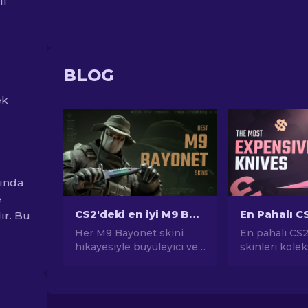
li
BLOG
ek
sında
e
CS2'deki en iyi M9 Bayonet Skinleri
ir. Bu
Her M9 Bayonet skini
En pahalı CS2
hikayesiyle büyüleyici ve
skinleri kole
genellikle oyuncularla
CS2'nin göz k
derin bir bağ kuran tarih
dünyasını keş
ve öykülerle doludur.
Şaşırtıcı fiya
eden nadir bı