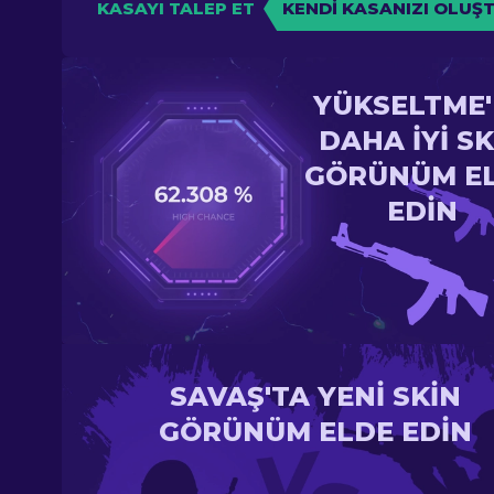
KASAYI TALEP ET
KENDI KASANIZI OLUŞ
YÜKSELTME
DAHA IYI SK
GÖRÜNÜM E
EDIN
SAVAŞ'TA YENI SKIN
GÖRÜNÜM ELDE EDIN