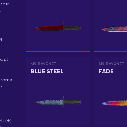
rdır.
u
ıl
aptı.
M9 BAYONET
M9 BAYONET
BLUE STEEL
FADE
 Kroma
e
li (★)