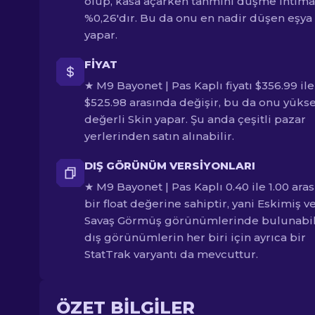
olup, kasa açarken tahmini düşme ihtima
%0,26'dır. Bu da onu en nadir düşen eşya
yapar.
FIYAT
★ M9 Bayonet | Pas Kaplı fiyatı $356.99 ile
$525.98 arasında değişir, bu da onu yüks
değerli Skin yapar. Şu anda çeşitli pazar
yerlerinden satın alınabilir.
DIŞ GÖRÜNÜM VERSIYONLARI
★ M9 Bayonet | Pas Kaplı 0.40 ile 1.00 ara
bir float değerine sahiptir, yani Eskimiş v
Savaş Görmüş görünümlerinde bulunabil
dış görünümlerin her biri için ayrıca bir
StatTrak varyantı da mevcuttur.
ÖZET BILGILER