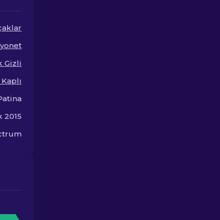
ortaya çıkarın
çaklar
yonet
 Gizli
 Kaplı
Patina
k 2015
ectrum