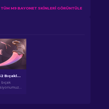
TÜM M9 BAYONET SKINLERI GÖRÜNTÜLE
En Pahalı CS2 Bıçakları [2026]
 bıçak
ksiyonumuzla
amaştırıcı
fedin!
tlara komuta
çakları