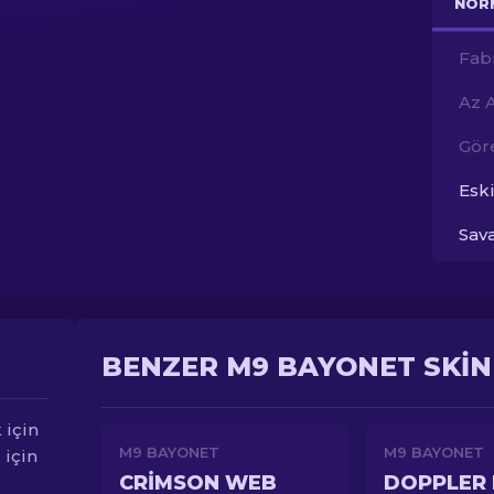
NOR
Fab
Az 
Gör
Esk
Sav
BENZER M9 BAYONET SKIN
 için
M9 BAYONET
M9 BAYONET
 için
CRIMSON WEB
DOPPLER 