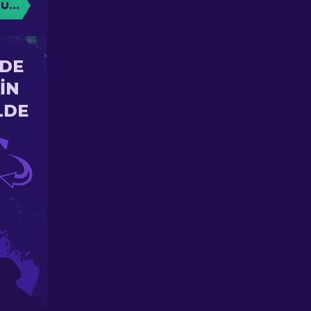
TURUN
'DE
IN
LDE