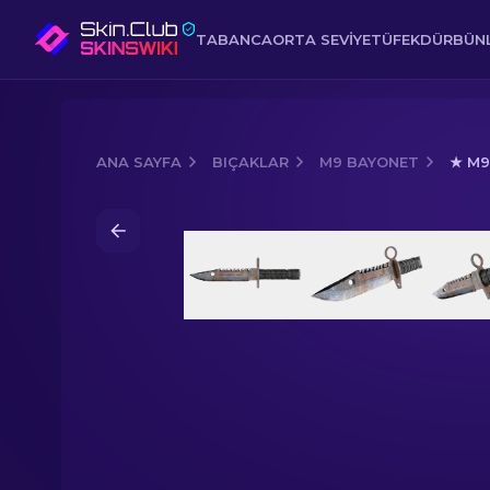
TABANCA
ORTA SEVIYE
TÜFEK
DÜRBÜNL
ANA SAYFA
BIÇAKLAR
M9 BAYONET
★ M9
Media of
★ M9 Bayonet | Pas Kaplı