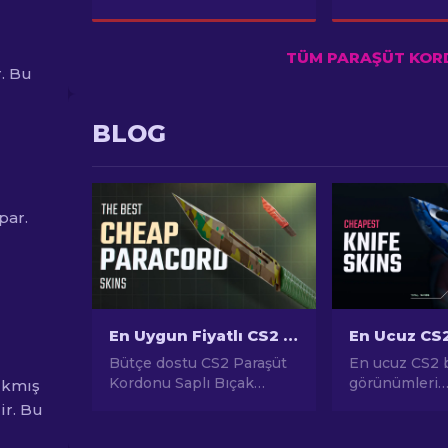
TÜM PARAŞÜT KORD
. Bu
BLOG
par.
En Uygun Fiyatlı CS2 Paraşüt Kordonu Saplı Bıçak Skinleri
Bütçe dostu CS2 Paraşüt
En ucuz CS2 
Kordonu Saplı Bıçak
görünümleri
ıkmış
skinleri mi arıyorsunuz?
kılavuzumuzd
ir. Bu
Rehberimizdeki en iyi
dostu seçene
seçenekleri keşfedin!
keşfedin ve b