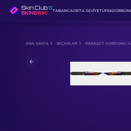
TABANCA
ORTA SEVIYE
TÜFEK
DÜRBÜNL
ANA SAYFA
BIÇAKLAR
PARAŞÜT KORDONU SA
Media of
★ Paraşüt Kordonu Saplı B