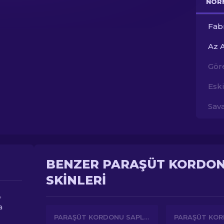
NOR
Fab
Az 
Gör
Esk
Sav
BENZER PARAŞÜT KORDON
SKINLERI
,
a
PARAŞÜT KORDONU SAPLI BIÇAK