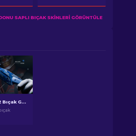
ONU SAPLI BIÇAK SKINLERI GÖRÜNTÜLE
En Ucuz CS2 Bıçak Görünümleri [2026]
bıçak
a en bütçe
kleri
ütçenizi