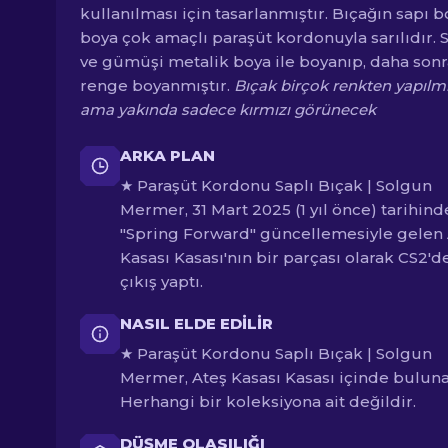
kullanılması için tasarlanmıştır. Bıçağın sapı 
boya çok amaçlı paraşüt kordonuyla sarılıdır. 
ve gümüşi metalik boya ile boyanıp, daha sonr
renge boyanmıştır.
Bıçak birçok renkten yapılmış
ama yakında sadece kırmızı görünecek
ARKA PLAN
★ Paraşüt Kordonu Saplı Bıçak | Solgun
Mermer, 31 Mart 2025 (1 yıl önce) tarihind
"Spring Forward" güncellemesiyle gelen
Kasası Kasası'nın bir parçası olarak CS2'd
çıkış yaptı.
NASIL ELDE EDILIR
★ Paraşüt Kordonu Saplı Bıçak | Solgun
Mermer, Ateş Kasası Kasası içinde bulunab
Herhangi bir koleksiyona ait değildir.
DÜŞME OLASILIĞI