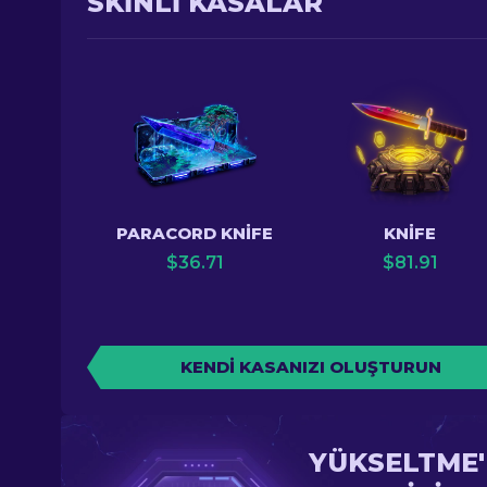
SKINLI KASALAR
PARACORD KNIFE
KNIFE
$
36.71
$
81.91
KENDI KASANIZI OLUŞTURUN
YÜKSELTME