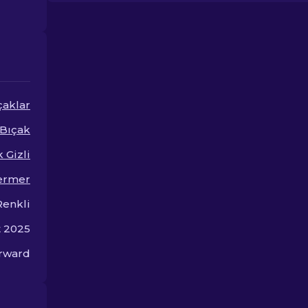
Stilinizi sarsmadan uygun
zorlamadan oy
fiyatlı skinler bulun.
tarzınızı yükse
çaklar
 Bıçak
 Gizli
ermer
Renkli
t 2025
rward