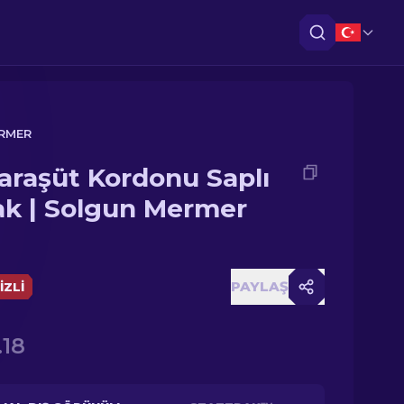
ERMER
araşüt Kordonu Saplı
ak | Solgun Mermer
PAYLAŞ
IZLI
.18