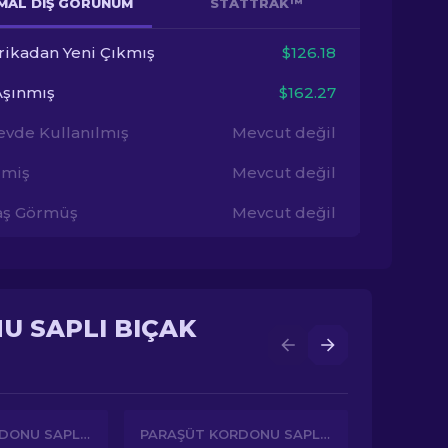
MAL DIŞ GÖRÜNÜM
STATTRAK™
rikadan Yeni Çıkmış
$126.18
Aşınmış
$162.27
evde Kullanılmış
Mevcut değil
imiş
Mevcut değil
aş Görmüş
Mevcut değil
U SAPLI BIÇAK
PARAŞÜT KORDONU SAPLI BIÇAK
PARAŞÜT KORDONU SAPLI BIÇAK