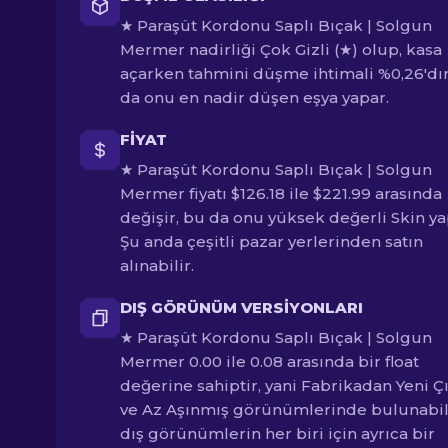
★ Paraşüt Kordonu Saplı Bıçak | Solgun
Mermer nadirliği Çok Gizli (★) olup, kasa
açarken tahmini düşme ihtimali %0,26'dır
da onu en nadir düşen eşya yapar.
FIYAT
★ Paraşüt Kordonu Saplı Bıçak | Solgun
Mermer fiyatı $126.18 ile $221.99 arasında
değişir, bu da onu yüksek değerli Skin ya
Şu anda çeşitli pazar yerlerinden satın
alınabilir.
DIŞ GÖRÜNÜM VERSIYONLARI
★ Paraşüt Kordonu Saplı Bıçak | Solgun
Mermer 0.00 ile 0.08 arasında bir float
değerine sahiptir, yani Fabrikadan Yeni Ç
ve Az Aşınmış görünümlerinde bulunabil
dış görünümlerin her biri için ayrıca bir