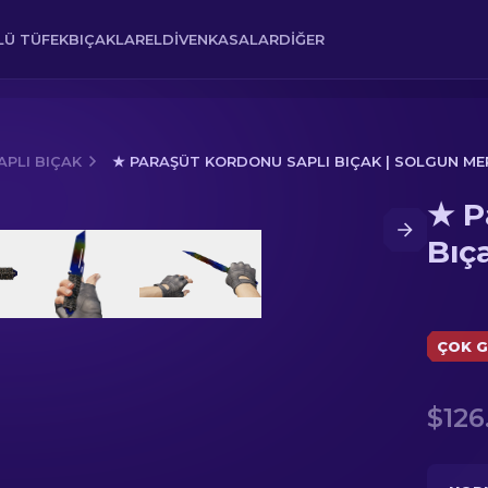
Ü TÜFEK
BIÇAKLAR
ELDIVEN
KASALAR
DIĞER
PLI BIÇAK
★ PARAŞÜT KORDONU SAPLI BIÇAK | SOLGUN M
★ P
ıçak | Solgun Mermer
Bıç
ÇOK G
$126