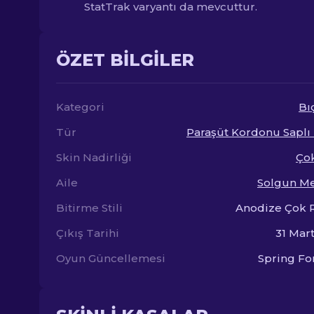
StatTrak varyantı da mevcuttur.
ÖZET BILGILER
Kategori
Bı
Tür
Paraşüt Kordonu Saplı
Skin Nadirliği
Çok
Aile
Solgun M
Bitirme Stili
Anodize Çok 
Çıkış Tarihi
31 Mar
Oyun Güncellemesi
Spring Fo