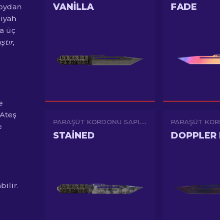
VANILLA
FADE
boydan
Siyah
a üç
tır,
e
 Ateş
PARAŞÜT KORDONU SAPLI BIÇAK
e
STAINED
ilir.