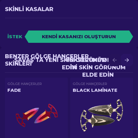
SKINLI KASALAR
İSTEK
KENDI KASANIZI OLUŞTURUN
BENZER GÖLGE HANÇERLER
SAVAŞ'TA YENI SKIN GÖRÜNÜM ELDE
YÜKSELTME'DE DAHA
SKINLERI
EDIN
IYI SKIN GÖRÜNÜM
ELDE EDIN
GÖLGE HANÇERLER
GÖLGE HANÇERLER
FADE
BLACK LAMINATE