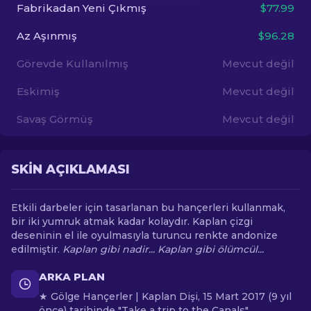
Fabrikadan Yeni Çıkmış
$77.99
TR
Az Aşınmış
$96.28
Görevde Kullanılmış
Mevcut değil
Eskimiş
Mevcut değil
Savaş Görmüş
Mevcut değil
SKIN AÇIKLAMASI
Etkili darbeler için tasarlanan bu hançerleri kullanmak,
bir iki yumruk atmak kadar kolaydır. Kaplan çizgi
deseninin el ile oyulmasıyla turuncu renkte andonize
edilmiştir.
Kaplan gibi nadir... Kaplan gibi ölümcül...
ARKA PLAN
★ Gölge Hançerler | Kaplan Dişi, 15 Mart 2017 (9 yıl
önce) tarihinde "Take a trip to the Canals"