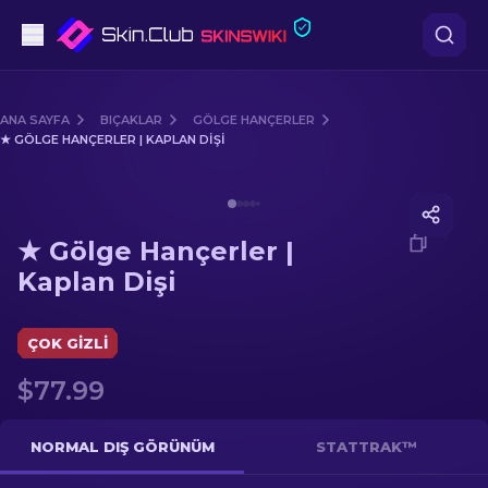
Tabanca
ANA SAYFA
BIÇAKLAR
GÖLGE HANÇERLER
★ GÖLGE HANÇERLER | KAPLAN DIŞI
Orta seviye
Media of
★ Gölge Hançerler | Kaplan Dişi
Tüfek
★ Gölge Hançerler |
Dürbünlü Tüfek
Kaplan Dişi
Bıçaklar
ÇOK GIZLI
Eldiven
$77.99
Kasalar
NORMAL DIŞ GÖRÜNÜM
STATTRAK™
Diğer