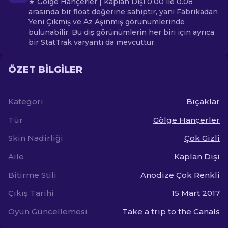
★ Gölge Hançerler | Kaplan Dişi 0.00 ile 0.08
arasında bir float değerine sahiptir, yani Fabrikadan
Yeni Çıkmış ve Az Aşınmış görünümlerinde
bulunabilir. Bu dış görünümlerin her biri için ayrıca
bir StatTrak varyantı da mevcuttur.
ÖZET BILGILER
Kategori
Bıçaklar
Tür
Gölge Hançerler
Skin Nadirliği
Çok Gizli
Aile
Kaplan Dişi
Bitirme Stili
Anodize Çok Renkli
Çıkış Tarihi
15 Mart 2017
Oyun Güncellemesi
Take a trip to the Canals