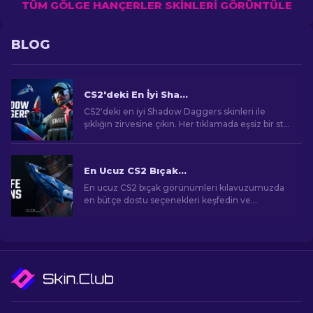
TÜM GÖLGE HANÇERLER SKINLERI GÖRÜNTÜLE
BLOG
CS2'deki En İyi Shadow Daggers Skinleri
CS2'deki en iyi Shadow Daggers skinleri ile
şıklığın zirvesine çıkın. Her tıklamada eşsiz bir stil
ve ölümcül hassasiyetle oynayın.
En Ucuz CS2 Bıçak Görünümleri [2026]
En ucuz CS2 bıçak görünümleri kılavuzumuzda
en bütçe dostu seçenekleri keşfedin ve
bütçenizi zorlamadan oyun içi tarzınızı yükseltin!