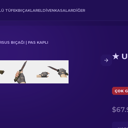
Ü TÜFEK
BIÇAKLAR
ELDIVEN
KASALAR
DIĞER
RSUS BIÇAĞI | PAS KAPLI
★ U
ÇOK G
$67.