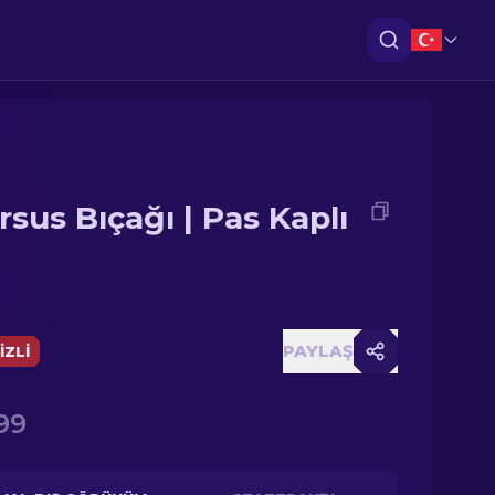
rsus Bıçağı | Pas Kaplı
PAYLAŞ
IZLI
99