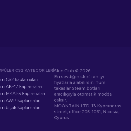
OPÜLER CS2 KATEGORILERI
Skin.Club ©
2026
En sevdiğin skin'i en iyi
m CS2 kaplamaları
fiyatlarla alabilirsin. Tüm
m AK-47 kaplamaları
takaslar Steam botları
m M4A1-S kaplamaları
aracılığıyla otomatik modda
çalışır.
üm AWP kaplamaları
MOONTAIN LTD, 13 Kypranoros
m bıçak kaplamaları
street, office 205, 1061, Nicosia,
Cyprus