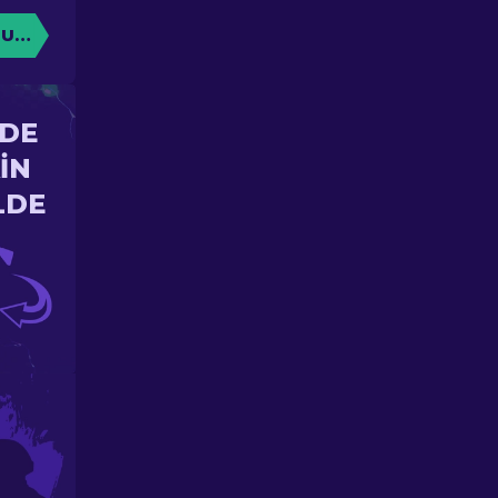
TURUN
'DE
IN
LDE