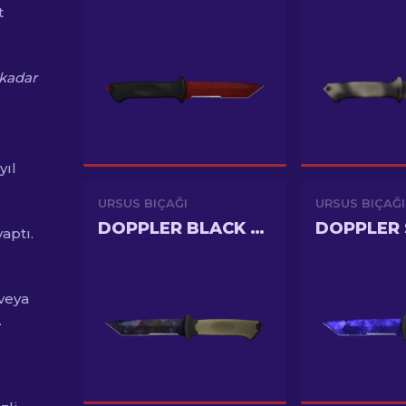
t
 kadar
yıl
URSUS BIÇAĞI
URSUS BIÇAĞI
DOPPLER BLACK PEARL
aptı.
 veya
.