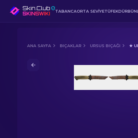
TABANCA
ORTA SEVIYE
TÜFEK
DÜRBÜNL
ANA SAYFA
BIÇAKLAR
URSUS BIÇAĞI
★ U
Media of
★ Ursus Bıçağı | Pas Kaplı