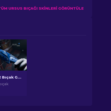
TÜM URSUS BIÇAĞI SKINLERI GÖRÜNTÜLE
En Ucuz CS2 Bıçak Görünümleri [2026]
bıçak
a en bütçe
kleri
ütçenizi
un içi