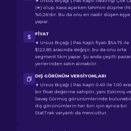
★ Ursus Bıçağı | Pas Kaplı nadirliği Çok Gi
(★) olup, kasa açarken tahmini düşme iht
%0,26'dır. Bu da onu en nadir düşen eşya
yapar.
FIYAT
★ Ursus Bıçağı | Pas Kaplı fiyatı $54.75 ile
$122.85 arasında değişir, bu da onu orta
segment Skin yapar. Şu anda çeşitli pazar
yerlerinden satın alınabilir.
DIŞ GÖRÜNÜM VERSIYONLARI
★ Ursus Bıçağı | Pas Kaplı 0.40 ile 1.00 ar
bir float değerine sahiptir, yani Eskimiş v
Savaş Görmüş görünümlerinde bulunabil
dış görünümlerin her biri için ayrıca bir
StatTrak varyantı da mevcuttur.