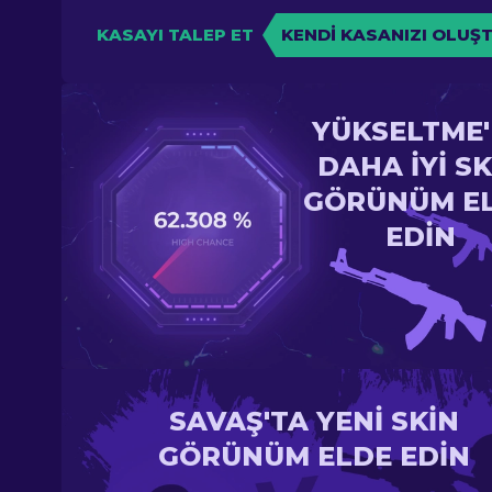
KASAYI TALEP ET
KENDI KASANIZI OLUŞ
YÜKSELTME
DAHA IYI SK
GÖRÜNÜM E
EDIN
SAVAŞ'TA YENI SKIN
GÖRÜNÜM ELDE EDIN