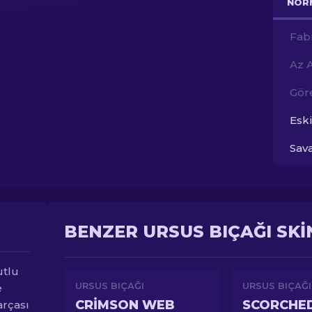
NOR
Fab
Az 
Gör
Esk
Sav
BENZER URSUS BIÇAĞI SKI
utlu
URSUS BIÇAĞI
URSUS BIÇAĞI
e
CRIMSON WEB
SCORCHE
arçası