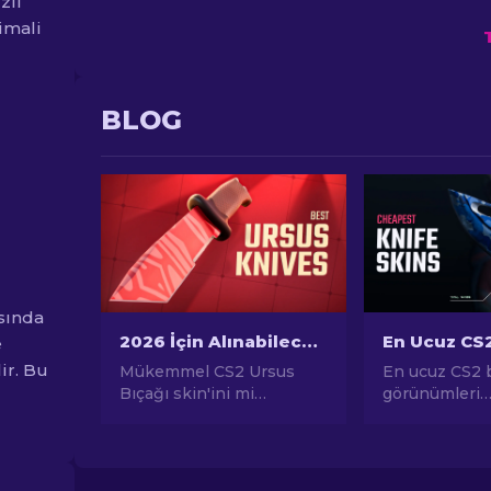
zli
imali
BLOG
asında
2026 İçin Alınabilecek En İyi CS2 Ursus Bıçağı Skin'leri
e
ir. Bu
Mükemmel CS2 Ursus
En ucuz CS2 
Bıçağı skin'ini mi
görünümleri
arıyorsunuz?
kılavuzumuzd
Rehberimizdeki en iyi
dostu seçene
seçenekleri keşfedin!
keşfedin ve b
Hangi Ursus Bıçağı
zorlamadan oy