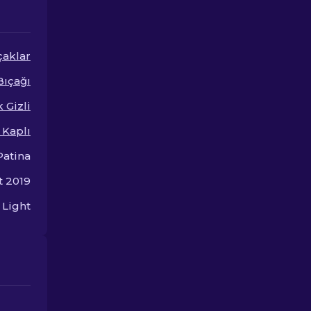
skin'leri koleksiyonunuza
tarzınızı yükse
eklemeye değer?
çaklar
Bıçağı
 Gizli
 Kaplı
Patina
t 2019
 Light