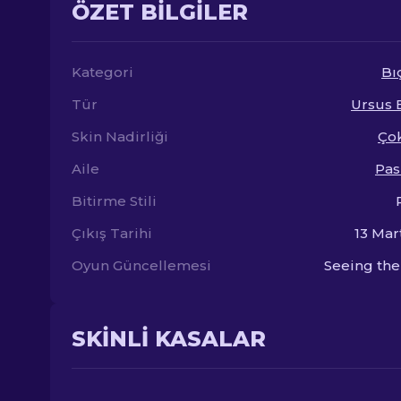
ÖZET BILGILER
Kategori
Bı
Tür
Ursus 
Skin Nadirliği
Çok
Aile
Pas
Bitirme Stili
Çıkış Tarihi
13 Mar
Oyun Güncellemesi
Seeing the
SKINLI KASALAR