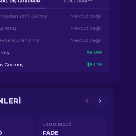
MAL DIŞ GÖRÜNÜM
STATTRAK™
rikadan Yeni Çıkmış
Mevcut değil
Aşınmış
Mevcut değil
evde Kullanılmış
Mevcut değil
imiş
$67.99
aş Görmüş
$54.75
NLERI
URSUS BIÇAĞI
D
FADE