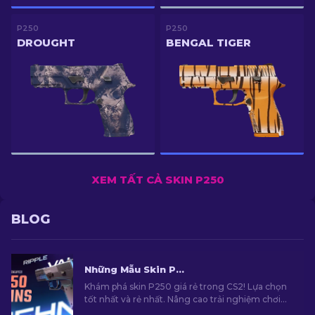
P250
P250
DROUGHT
BENGAL TIGER
XEM TẤT CẢ SKIN P250
BLOG
Những Mẫu Skin P250 Tốt Nhất và Rẻ Nhất Trong CS2 [2026]
Khám phá skin P250 giá rẻ trong CS2! Lựa chọn
tốt nhất và rẻ nhất. Nâng cao trải nghiệm chơi
game với hướng dẫn mới của chúng tôi!