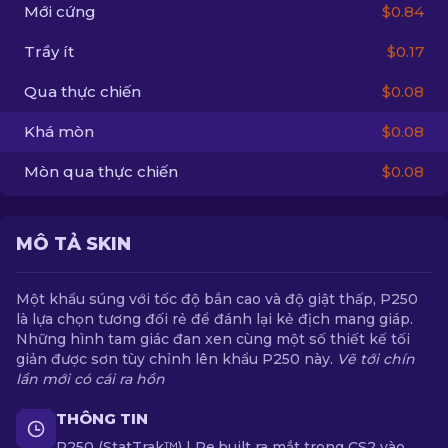
Mới cứng
$0.84
VI
Trầy ít
$0.17
Qua thực chiến
$0.08
Khá mòn
$0.08
Mòn qua thực chiến
$0.08
MÔ TẢ SKIN
Một khẩu súng với tốc độ bắn cao và độ giật thấp, P250
là lựa chọn tương đối rẻ để đánh lại kẻ địch mang giáp.
Những hình tam giác đan xen cùng một số thiết kế tối
giản được sơn tùy chỉnh lên khẩu P250 này.
Vẽ tới chín
lần mới có cái ra hồn
THÔNG TIN
P250 (StatTrak™) | Re.built ra mắt trong CS2 vào