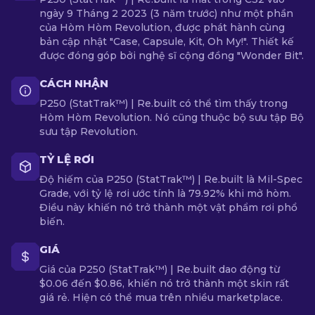
ngày 9 Tháng 2 2023 (3 năm trước) như một phần
của Hòm Hòm Revolution, được phát hành cùng
bản cập nhật "Case, Capsule, Kit, Oh My!". Thiết kế
được đóng góp bởi nghệ sĩ cộng đồng "Wonder Bit".
CÁCH NHẬN
P250 (StatTrak™) | Re.built có thể tìm thấy trong
Hòm Hòm Revolution. Nó cũng thuộc bộ sưu tập Bộ
sưu tập Revolution.
TỶ LỆ RƠI
Độ hiếm của P250 (StatTrak™) | Re.built là Mil-Spec
Grade, với tỷ lệ rơi ước tính là 79.92% khi mở hòm.
Điều này khiến nó trở thành một vật phẩm rơi phổ
biến.
GIÁ
Giá của P250 (StatTrak™) | Re.built dao động từ
$0.06 đến $0.86, khiến nó trở thành một skin rất
giá rẻ. Hiện có thể mua trên nhiều marketplace.