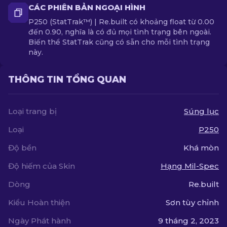
CÁC PHIÊN BẢN NGOẠI HÌNH
P250 (StatTrak™) | Re.built có khoảng float từ 0.00
đến 0.90, nghĩa là có đủ mọi tình trạng bên ngoài.
Biến thể StatTrak cũng có sẵn cho mỗi tình trạng
này.
THÔNG TIN TỔNG QUAN
Loại trang bị
Súng lục
Loại
P250
Độ bền
Khá mòn
Độ hiếm của Skin
Hạng Mil-Spec
Dòng
Re.built
Kiểu Hoàn thiện
Sơn tùy chỉnh
Ngày Phát hành
9 tháng 2, 2023