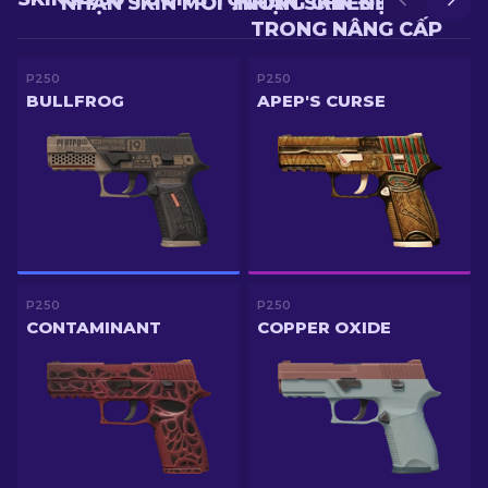
NHẬN SKIN MỚI TRONG CHIẾN ĐẤU
NHẬN SKIN ĐẸP HƠN
TRONG NÂNG CẤP
P250
P250
BULLFROG
APEP'S CURSE
P250
P250
CONTAMINANT
COPPER OXIDE