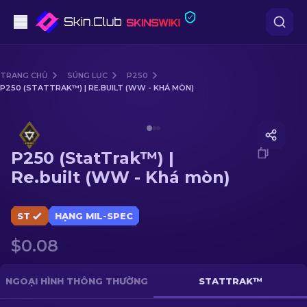
Súng lục
TRANG CHỦ
SÚNG LỤC
P250
P250 (STATTRAK™) | RE.BUILT (WW - KHÁ MÒN)
Tầm trung
Media of
P250 (StatTrak™) | Re.built (WW - Khá mòn)
Súng trường
P250 (StatTrak™) |
Súng trường Bắn tỉa
Re.built (WW - Khá mòn)
Dao
ST
HẠNG MIL-SPEC
Găng tay
$0.08
Hòm
NGOẠI HÌNH THÔNG THƯỜNG
STATTRAK™
Khác