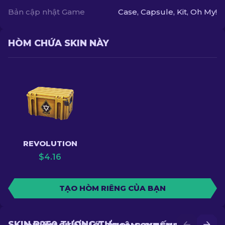
Bản cập nhật Game
Case, Capsule, Kit, Oh My!
HÒM CHỨA SKIN NÀY
REVOLUTION
$
4.16
TẠO HÒM RIÊNG CỦA BẠN
SKIN P250 TƯƠNG TỰ