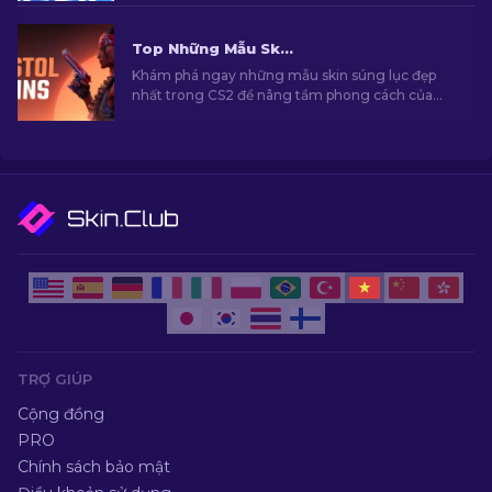
Top Những Mẫu Skin Súng Lục Đẹp Nhất Trong CS2 [2026]
Khám phá ngay những mẫu skin súng lục đẹp
nhất trong CS2 để nâng tầm phong cách của
bạn. Những lựa chọn hàng cho Desert Eagle,
USP-S và nhiều khẩu súng khác!
TRỢ GIÚP
Cộng đồng
PRO
Chính sách bảo mật