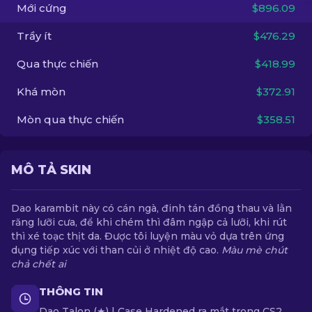
Mới cứng
$896.09
VI
Trầy ít
$476.29
Qua thực chiến
$418.99
Khá mòn
$372.91
Mòn qua thực chiến
$358.51
MÔ TẢ SKIN
Dao karambit này có cán ngà, đinh tán đồng thau và lằn
răng lưỡi cưa, để khi chém thì đâm ngập cả lưỡi, khi rút
thì xé toạc thịt da. Được tôi luyện màu vỏ dựa trên ứng
dụng tiếp xúc với than củi ở nhiệt độ cao.
Màu mè chút
chả chết ai
THÔNG TIN
Dao Talon (★) | Case Hardened ra mắt trong CS2