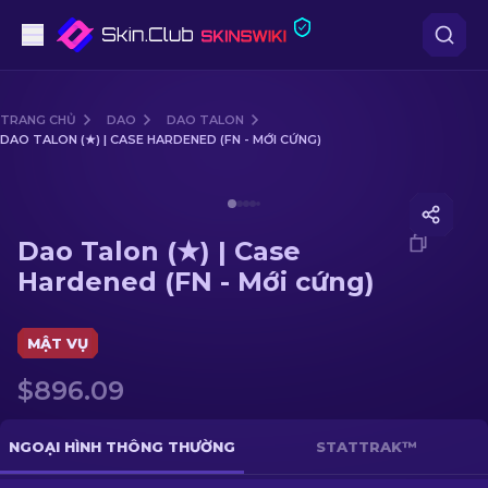
Súng lục
TRANG CHỦ
DAO
DAO TALON
DAO TALON (★) | CASE HARDENED (FN - MỚI CỨNG)
Tầm trung
Media of
Dao Talon (★) | Case Hardened (FN - Mới cứn
Súng trường
Dao Talon (★) | Case
Súng trường Bắn tỉa
Hardened (FN - Mới cứng)
Dao
MẬT VỤ
Găng tay
$896.09
Hòm
NGOẠI HÌNH THÔNG THƯỜNG
STATTRAK™
Khác