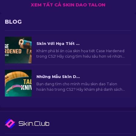
XEM TẤT CẢ SKIN DAO TALON
BLOG
Skin Với Họa Tiết Case Hardened trong CS2: Cẩm Nang Toàn Diện [2026]
Khám phá bí ẩn của skin họa tiết Case Hardened
trong CS2! Hãy cùng tìm hiểu sâu hơn về những
họa tiết độc đáo của Case Hardened trong cẩm
nang toàn diện của chúng tôi.
Những Mẫu Skin Dao Talon Hàng Đầu trong CS2 [2026]
Bạn đang tìm cho mình mẫu skin dao Talon
hoàn hảo trong CS2? Hãy khám phá danh sách
skin được tuyển chọn của chúng tôi để tìm kiếm
cho mình lựa chọn nâng cấp hoàn hảo cho mẫu
dao của bạn.