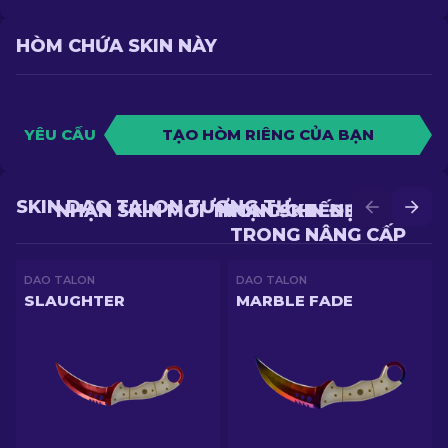
HÒM CHỨA SKIN NÀY
YÊU CẦU
TẠO HÒM RIÊNG CỦA BẠN
SKIN DAO TALON TƯƠNG TỰ
NHẬN SKIN MỚI TRONG CHIẾN ĐẤU
NHẬN SKIN ĐẸP HƠN
TRONG NÂNG CẤP
DAO TALON
DAO TALON
SLAUGHTER
MARBLE FADE