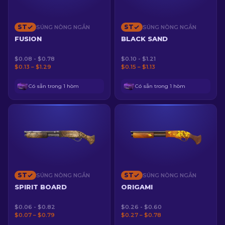
ST
ST
SÚNG NÒNG NGẮN
SÚNG NÒNG NGẮN
FUSION
BLACK SAND
$0.08 - $0.78
$0.10 - $1.21
$0.13 – $1.29
$0.15 – $1.13
Có sẵn trong 1 hòm
Có sẵn trong 1 hòm
ST
ST
SÚNG NÒNG NGẮN
SÚNG NÒNG NGẮN
SPIRIT BOARD
ORIGAMI
$0.06 - $0.82
$0.26 - $0.60
$0.07 – $0.79
$0.27 – $0.78