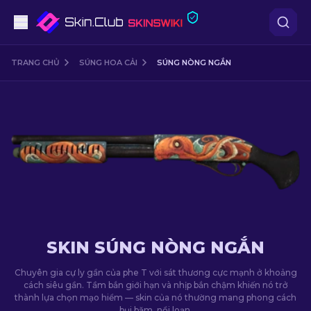
Súng lục
TRANG CHỦ
SÚNG HOA CẢI
SÚNG NÒNG NGẮN
Tầm trung
Súng trường
Súng trường Bắn tỉa
Dao
Găng tay
SKIN SÚNG NÒNG NGẮN
Hòm
Chuyên gia cự ly gần của phe T với sát thương cực mạnh ở khoảng
cách siêu gần. Tầm bắn giới hạn và nhịp bắn chậm khiến nó trở
thành lựa chọn mạo hiểm — skin của nó thường mang phong cách
Khác
bụi bặm, nổi loạn.