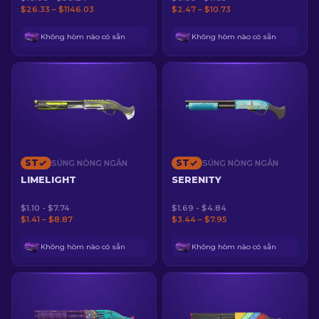
$26.33 – $1146.03
$2.47 – $10.73
Không hòm nào có sẵn
Không hòm nào có sẵn
ST
ST
SÚNG NÒNG NGẮN
SÚNG NÒNG NGẮN
LIMELIGHT
SERENITY
$1.10 - $7.74
$1.69 - $4.84
$1.41 – $8.87
$3.44 – $7.95
Không hòm nào có sẵn
Không hòm nào có sẵn