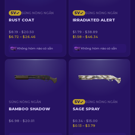
SV
SV
SÚNG NÒNG NGẮN
SÚNG NÒNG NGẮN
RUST COAT
IRRADIATED ALERT
$8.19 - $20.50
$1.79 - $38.89
$6.72 – $26.46
$1.58 – $46.34
Không hòm nào có sẵn
Không hòm nào có sẵn
SV
SÚNG NÒNG NGẮN
SÚNG NÒNG NGẮN
BAMBOO SHADOW
SAGE SPRAY
$6.98 - $20.01
$0.34 - $15.00
$0.13 – $3.79