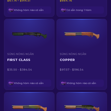
$67.74 – $914.51
$664.76
Không hòm nào có sẵn
Có sẵn trong 1 hòm
SÚNG NÒNG NGẮN
SÚNG NÒNG NGẮN
FIRST CLASS
COPPER
$35.50 - $384.54
$97.57 - $196.54
Không hòm nào có sẵn
Không hòm nào có sẵn