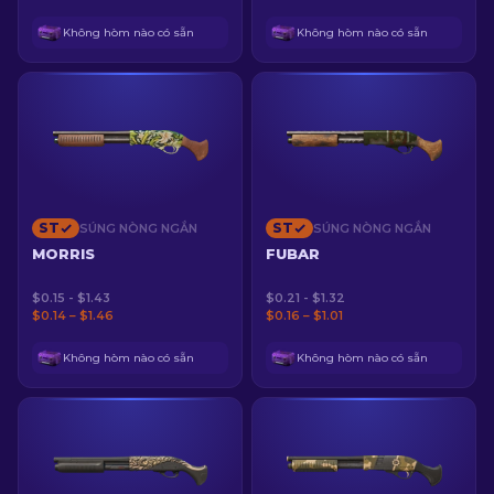
Không hòm nào có sẵn
Không hòm nào có sẵn
ST
ST
SÚNG NÒNG NGẮN
SÚNG NÒNG NGẮN
MORRIS
FUBAR
$0.15 - $1.43
$0.21 - $1.32
$0.14 – $1.46
$0.16 – $1.01
Không hòm nào có sẵn
Không hòm nào có sẵn