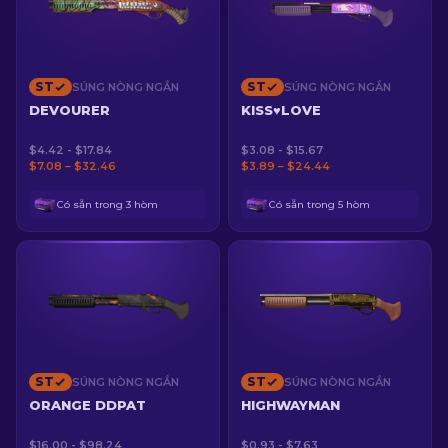
ST
ST
SÚNG NÒNG NGẮN
SÚNG NÒNG NGẮN
DEVOURER
KISS♥LOVE
$4.42 - $17.84
$3.08 - $15.67
$7.08 – $32.46
$3.89 – $24.44
Có sẵn trong 3 hòm
Có sẵn trong 5 hòm
ST
ST
SÚNG NÒNG NGẮN
SÚNG NÒNG NGẮN
ORANGE DDPAT
HIGHWAYMAN
$16.00 - $98.24
$0.93 - $7.63