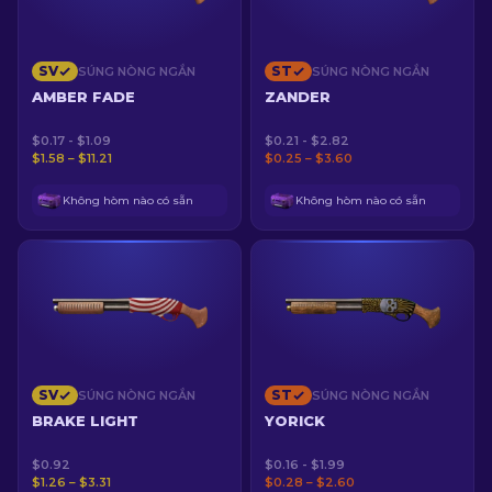
SV
ST
SÚNG NÒNG NGẮN
SÚNG NÒNG NGẮN
AMBER FADE
ZANDER
$0.17 - $1.09
$0.21 - $2.82
$1.58 – $11.21
$0.25 – $3.60
Không hòm nào có sẵn
Không hòm nào có sẵn
SV
ST
SÚNG NÒNG NGẮN
SÚNG NÒNG NGẮN
BRAKE LIGHT
YORICK
$0.92
$0.16 - $1.99
$1.26 – $3.31
$0.28 – $2.60