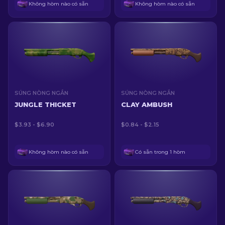
Không hòm nào có sẵn
Không hòm nào có sẵn
SÚNG NÒNG NGẮN
SÚNG NÒNG NGẮN
JUNGLE THICKET
CLAY AMBUSH
$3.93 - $6.90
$0.84 - $2.15
Không hòm nào có sẵn
Có sẵn trong 1 hòm