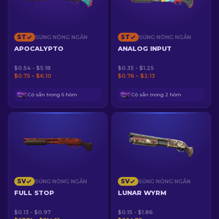
ST
ST
SÚNG NÒNG NGẮN
SÚNG NÒNG NGẮN
APOCALYPTO
ANALOG INPUT
$0.54 - $5.18
$0.35 - $1.25
$0.75 – $6.10
$0.76 – $2.13
Có sẵn trong 6 hòm
Có sẵn trong 2 hòm
SV
SV
SÚNG NÒNG NGẮN
SÚNG NÒNG NGẮN
FULL STOP
LUNAR WYRM
$0.13 - $0.97
$0.15 - $1.86