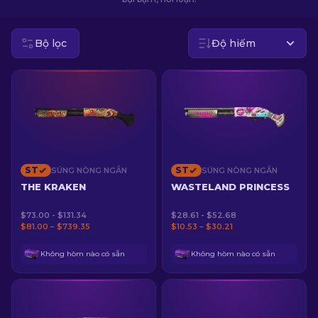
VI
Bộ lọc
Độ hiếm
ST
ST
SÚNG NÒNG NGẮN
SÚNG NÒNG NGẮN
THE KRAKEN
WASTELAND PRINCESS
$73.00 - $131.34
$28.61 - $52.68
$81.00 – $739.35
$10.53 – $30.21
Không hòm nào có sẵn
Không hòm nào có sẵn