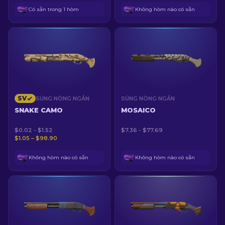
Có sẵn trong 1 hòm
Không hòm nào có sẵn
SV
SÚNG NÒNG NGẮN
SÚNG NÒNG NGẮN
SNAKE CAMO
MOSAICO
$0.02 - $1.52
$7.36 - $77.69
$1.05 – $98.90
Không hòm nào có sẵn
Không hòm nào có sẵn