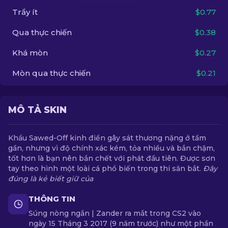
Trầy ít
$0.77
VI
Qua thực chiến
$0.38
Khá mòn
$0.27
Mòn qua thực chiến
$0.21
MÔ TẢ SKIN
Khẩu Sawed-Off kinh điển gây sát thương nặng ở tầm
gần, nhưng vì độ chính xác kém, tỏa nhiều và bắn chậm,
tốt hơn là bạn nên bắn chết với phát đầu tiên. Được sơn
tay theo hình một loài cá phổ biến trong thi săn bắt.
Đây
đúng là kẻ biết giữ của
THÔNG TIN
Súng nòng ngắn | Zander ra mắt trong CS2 vào
ngày 15 Tháng 3 2017 (9 năm trước) như một phần