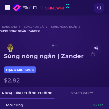
Súng lục
TRANG CHỦ
SÚNG HOA CẢI
SÚNG NÒNG NGẮN
SÚNG NÒNG NGẮN | ZANDER
Tầm trung
Media of
Súng nòng ngắn | Zander
Súng trường
Súng nòng ngắn | Zander
Súng trường Bắn tỉa
Dao
HẠNG MIL-SPEC
$2.82
Găng tay
Hòm
NGOẠI HÌNH THÔNG THƯỜNG
STATTRAK™
Mới cứng
Khác
$2.82