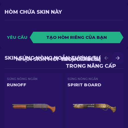
HÒM CHỨA SKIN NÀY
YÊU CẦU
TẠO HÒM RIÊNG CỦA BẠN
SKIN SÚNG NÒNG NGẮN TƯƠNG TỰ
NHẬN SKIN MỚI TRONG CHIẾN ĐẤU
NHẬN SKIN ĐẸP HƠN
TRONG NÂNG CẤP
SÚNG NÒNG NGẮN
SÚNG NÒNG NGẮN
RUNOFF
SPIRIT BOARD