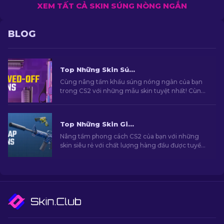
XEM TẤT CẢ SKIN SÚNG NÒNG NGẮN
BLOG
Top Những Skin Súng Nòng Ngắn Đỉnh Nhất Trong CS2
Cùng nâng tầm khẩu súng nóng ngằn của bạn
trong CS2 với những mẫu skin tuyệt nhất! Cùng
khám phá danh sách những mẫu skin tuyển
chọn để tìm cho bạn lựa chọn nâng cấp hoàn
hảo nhất.
Top Những Skin Giá Rẻ Hàng Đầu Trong CS2 [2026]
Nâng tầm phong cách CS2 của bạn với những
skin siêu rẻ với chất lượng hàng đầu được tuyển
chọn bởi chuyên gia của chúng tôi!