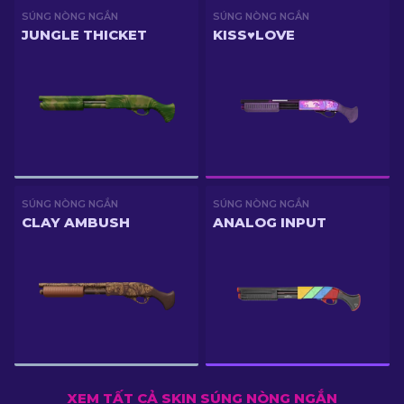
SÚNG NÒNG NGẮN
SÚNG NÒNG NGẮN
JUNGLE THICKET
KISS♥LOVE
SÚNG NÒNG NGẮN
SÚNG NÒNG NGẮN
CLAY AMBUSH
ANALOG INPUT
XEM TẤT CẢ SKIN SÚNG NÒNG NGẮN