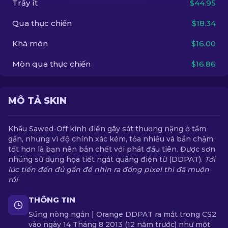
Trầy ít
$44.95
Qua thực chiến
$18.34
VI
Khá mòn
$16.00
Mòn qua thực chiến
$16.86
MÔ TẢ SKIN
Khẩu Sawed-Off kinh điển gây sát thương nặng ở tầm
gần, nhưng vì độ chính xác kém, tỏa nhiều và bắn chậm,
tốt hơn là bạn nên bắn chết với phát đầu tiên. Được sơn
nhúng sử dụng họa tiết ngắt quãng điện tử (DDPAT).
Tới
lúc tiến đến đủ gần để nhìn ra đống pixel thì đã muộn
rồi
THÔNG TIN
Súng nòng ngắn | Orange DDPAT ra mắt trong CS2
vào ngày 14 Tháng 8 2013 (12 năm trước) như một