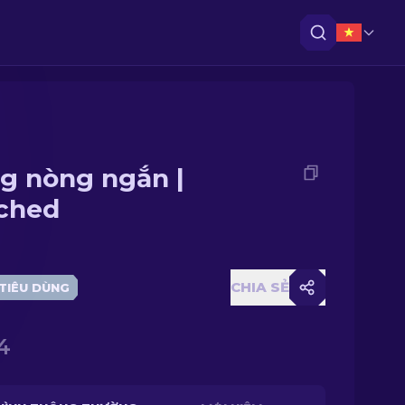
g nòng ngắn |
ched
CHIA SẺ
TIÊU DÙNG
4