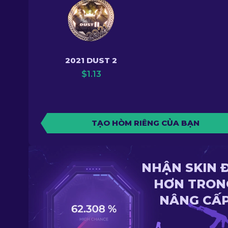
2021 DUST 2
$
1.13
TẠO HÒM RIÊNG CỦA BẠN
NHẬN SKIN 
HƠN TRON
NÂNG CẤ