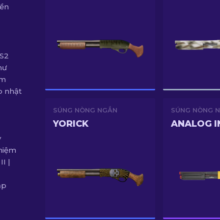
nền
CS2
hư
lm
p nhật
SÚNG NÒNG NGẮN
SÚNG NÒNG 
YORICK
ANALOG I
y
niệm
I |
ập