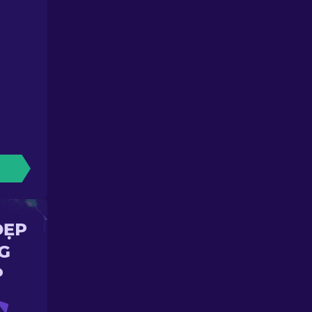
ĐẸP
G
P