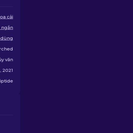
chọn để tìm cho bạn lựa
chọn nâng cấp hoàn hảo
nhất.
oa cải
 ngắn
 dùng
rched
ủy văn
, 2021
iptide