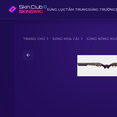
SÚNG LỤC
TẦM TRUNG
SÚNG TRƯỜNG
TRANG CHỦ
SÚNG HOA CẢI
SÚNG NÒNG NG
Media of
Súng nòng ngắn | Parched