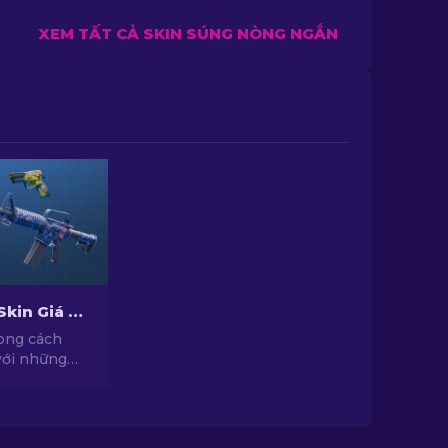
XEM TẤT CẢ SKIN SÚNG NÒNG NGẮN
Top Những Skin Giá Rẻ Hàng Đầu Trong CS2 [2026]
ong cách
với những
ới chất lượng
c tuyển
yên gia của