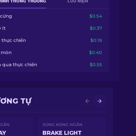
HÌNH THÔNG THƯỜNG
LƯU NIỆM
 cứng
$0.54
 ít
$0.37
 thực chiến
$0.19
 mòn
$0.40
 qua thực chiến
$0.55
ƯƠNG TỰ
NGẮN
SÚNG NÒNG NGẮN
AY
BRAKE LIGHT