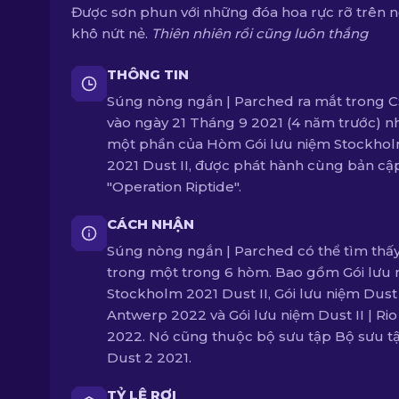
Được sơn phun với những đóa hoa rực rỡ trên 
khô nứt nẻ.
Thiên nhiên rồi cũng luôn thắng
THÔNG TIN
Súng nòng ngắn | Parched ra mắt trong 
vào ngày 21 Tháng 9 2021 (4 năm trước) n
một phần của Hòm Gói lưu niệm Stockho
2021 Dust II, được phát hành cùng bản cậ
"Operation Riptide".
CÁCH NHẬN
Súng nòng ngắn | Parched có thể tìm thấ
trong một trong 6 hòm. Bao gồm Gói lưu 
Stockholm 2021 Dust II, Gói lưu niệm Dust I
Antwerp 2022 và Gói lưu niệm Dust II | Rio
2022. Nó cũng thuộc bộ sưu tập Bộ sưu t
Dust 2 2021.
TỶ LỆ RƠI