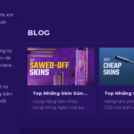
0% khi
vật
BLOG
ng từ
n rất
place.
t từ
Top Những Skin Súng Nòng Ngắn Đỉnh Nhất Trong CS2
ng bên
mỗi
Cùng nâng tầm khẩu
Nâng tầm ph
súng nóng ngằn của bạn
CS2 của bạn 
trong CS2 với những mẫu
skin siêu rẻ v
skin tuyệt nhất! Cùng
hàng đầu đượ
khám phá danh sách
chọn bởi chu
những mẫu skin tuyển
chúng tôi!