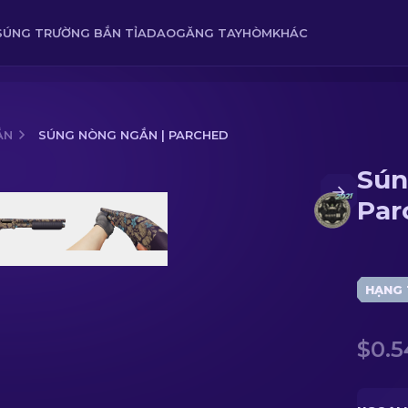
SÚNG TRƯỜNG BẮN TỈA
DAO
GĂNG TAY
HÒM
KHÁC
ẮN
SÚNG NÒNG NGẮN | PARCHED
Sún
Par
HẠNG 
$0.5