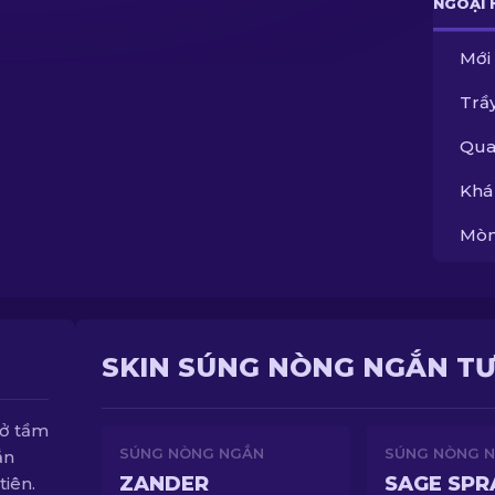
NGOẠI 
Mới
Trầy
Qua
Khá
Mòn
SKIN SÚNG NÒNG NGẮN T
 ở tầm
SÚNG NÒNG NGẮN
SÚNG NÒNG 
ắn
ZANDER
SAGE SPR
tiên.