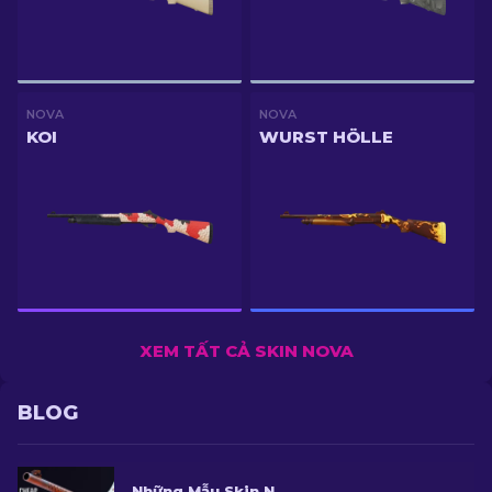
NOVA
NOVA
KOI
WURST HÖLLE
XEM TẤT CẢ SKIN NOVA
BLOG
Những Mẫu Skin Nova Tốt nhất Với Mức Giá Rẻ Trong CS2 [2026]