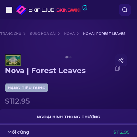
Súng lục
TRANG CHỦ
SÚNG HOA CẢI
NOVA
NOVA | FOREST LEAVES
Tầm trung
Media of
Nova | Forest Leaves
Súng trường
Nova | Forest Leaves
Súng trường Bắn tỉa
Dao
HẠNG TIÊU DÙNG
$112.95
Găng tay
Hòm
NGOẠI HÌNH THÔNG THƯỜNG
Mới cứng
Khác
$112.95