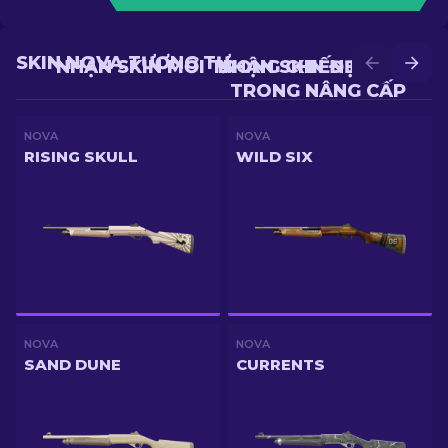
SKIN NOVA TƯƠNG TỰ
NHẬN SKIN MỚI TRONG CHIẾN ĐẤU
NHẬN SKIN ĐẸP HƠN
TRONG NÂNG CẤP
NOVA
NOVA
RISING SKULL
WILD SIX
NOVA
NOVA
SAND DUNE
CURRENTS