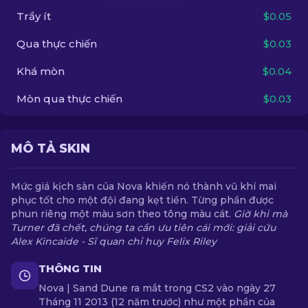
Trầy ít
$0.05
VI
Qua thực chiến
$0.03
Khá mòn
$0.04
Mòn qua thực chiến
$0.03
MÔ TẢ SKIN
Mức giá kịch sàn của Nova khiến nó thành vũ khí mai
phục tốt cho một đội đang kẹt tiền. Từng phần được
phun riêng một màu sơn theo tông màu cát.
Giờ khi mà
Turner đã chết, chúng ta cần ưu tiên cái mới: giải cứu
Alex Kincaide - Sĩ quan chỉ huy Felix Riley
THÔNG TIN
Nova | Sand Dune ra mắt trong CS2 vào ngày 27
Tháng 11 2013 (12 năm trước) như một phần của