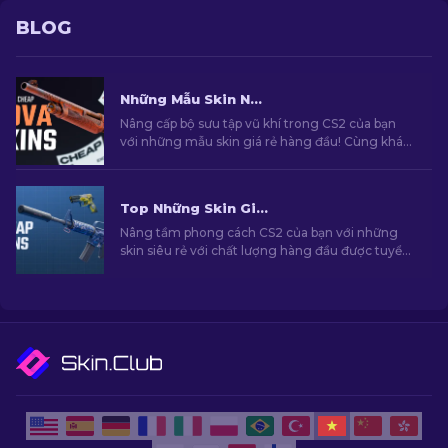
BLOG
Những Mẫu Skin Nova Tốt nhất Với Mức Giá Rẻ Trong CS2 [2026]
Nâng cấp bộ sưu tập vũ khí trong CS2 của bạn
với những mẫu skin giá rẻ hàng đầu! Cùng khám
phá những lựa chọn tốt nhất với mức giá phải
chăng nhất dành cho những ai quan tâm đến
phong cách của mình!
Top Những Skin Giá Rẻ Hàng Đầu Trong CS2 [2026]
Nâng tầm phong cách CS2 của bạn với những
skin siêu rẻ với chất lượng hàng đầu được tuyển
chọn bởi chuyên gia của chúng tôi!