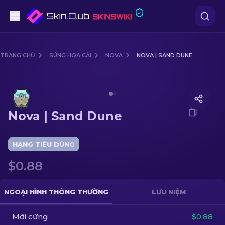
Súng lục
TRANG CHỦ
SÚNG HOA CẢI
NOVA
NOVA | SAND DUNE
Tầm trung
Media of
Nova | Sand Dune
Súng trường
Nova | Sand Dune
Súng trường Bắn tỉa
Dao
HẠNG TIÊU DÙNG
$0.88
Găng tay
Hòm
NGOẠI HÌNH THÔNG THƯỜNG
LƯU NIỆM
Mới cứng
Khác
$0.88