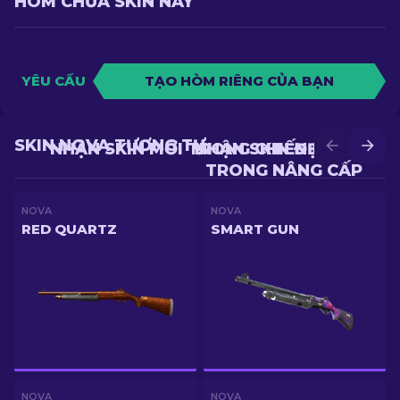
HÒM CHỨA SKIN NÀY
YÊU CẦU
TẠO HÒM RIÊNG CỦA BẠN
SKIN NOVA TƯƠNG TỰ
NHẬN SKIN MỚI TRONG CHIẾN ĐẤU
NHẬN SKIN ĐẸP HƠN
TRONG NÂNG CẤP
NOVA
NOVA
RED QUARTZ
SMART GUN
NOVA
NOVA