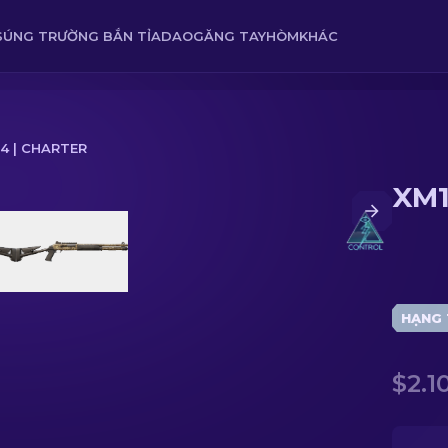
SÚNG TRƯỜNG BẮN TỈA
DAO
GĂNG TAY
HÒM
KHÁC
4 | CHARTER
XM1
HẠNG 
$2.1