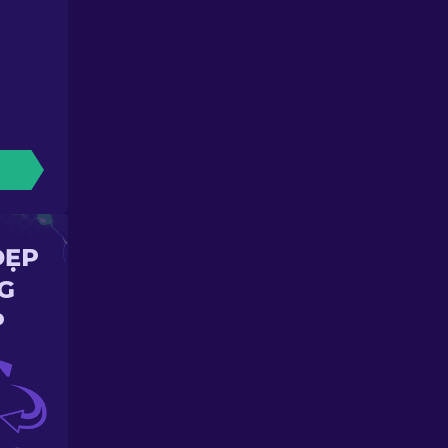
ĐẸP
G
P