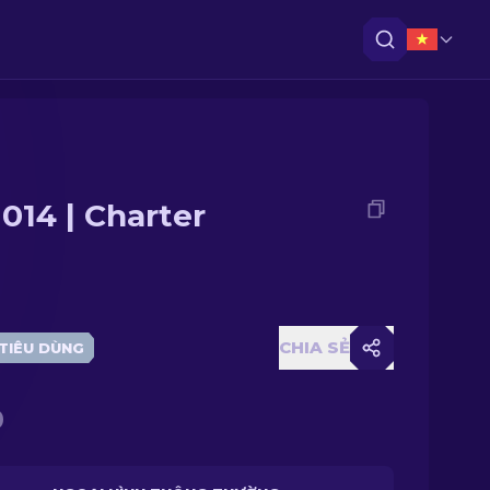
014 | Charter
CHIA SẺ
TIÊU DÙNG
0