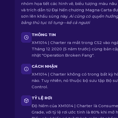
nhóm họa tiết các hình vẽ, biểu tượng màu nâu
và trích dẫn từ Đại hiến chương Magna Carta đ
sơn lên khẩu súng này.
Ai cũng có quyền hưởn
bằng thủ tục tố tụng—kể cả ngươi
THÔNG TIN
XM1014 | Charter ra mắt trong CS2 vào ng
Tháng 12 2020 (5 năm trước) cùng bản cậ
nhật "Operation Broken Fang".
CÁCH NHẬN
XM1014 | Charter không có trong bất kỳ 
nào. Tuy nhiên, nó thuộc bộ sưu tập Bộ sư
Control.
TỶ LỆ RƠI
Độ hiếm của XM1014 | Charter là Consume
Grade, với tỷ lệ rơi ước tính là 80% khi mở