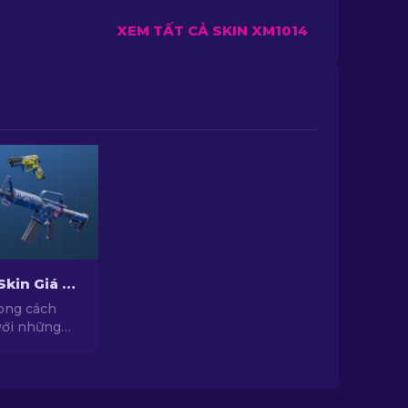
XEM TẤT CẢ SKIN XM1014
Top Những Skin Giá Rẻ Hàng Đầu Trong CS2 [2026]
ong cách
với những
ới chất lượng
c tuyển
yên gia của