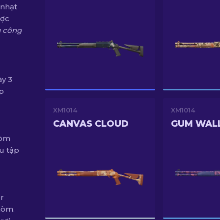
 nhạt
ược
g công
ày 3
p
XM1014
XM1014
CANVAS CLOUD
GUM WAL
hòm
u tập
r
 hòm.