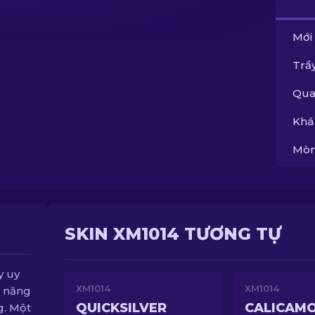
Mới
Trầy
Qua
Khá
Mòn
SKIN XM1014 TƯƠNG TỰ
y uy
XM1014
XM1014
ả năng
QUICKSILVER
CALICAM
g. Một