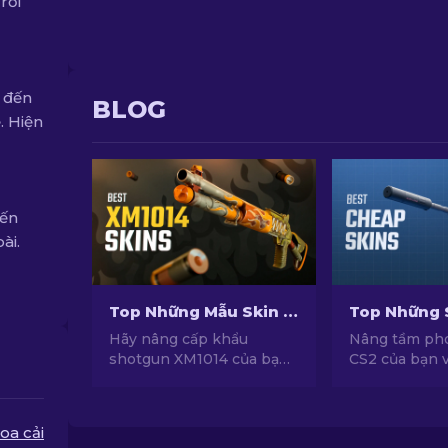
rơi
1 đến
BLOG
. Hiện
đến
ài.
Top Những Mẫu Skin Shotgun XM1014 Tốt Nhất Trong CS2 [2026]
Hãy nâng cấp khẩu
Nâng tầm ph
shotgun XM1014 của bạn
CS2 của bạn 
trong CS2 với những lựa
skin siêu rẻ v
chọn skin tốt nhất! Cùng
hàng đầu đượ
khám phá danh sách skin
chọn bởi chu
oa cải
được chúng tôi tuyển
chúng tôi!