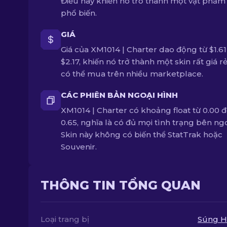
Điều này khiến nó trở thành một vật phẩm 
phổ biến.
GIÁ
Giá của XM1014 | Charter dao động từ $1.6
$2.17, khiến nó trở thành một skin rất giá rẻ
có thể mua trên nhiều marketplace.
CÁC PHIÊN BẢN NGOẠI HÌNH
XM1014 | Charter có khoảng float từ 0.00 
0.65, nghĩa là có đủ mọi tình trạng bên ngo
Skin này không có biến thể StatTrak hoặc
Souvenir.
THÔNG TIN TỔNG QUAN
Loại trang bị
Súng H