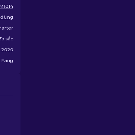
chọn để tìm ra cho mình
M1014
lựa chọn nâng cấp hoàn
hảo.
 dùng
harter
đa sắc
, 2020
 Fang