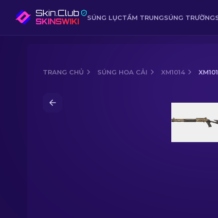
SÚNG LỤC
TẦM TRUNG
SÚNG TRƯỜNG
TRANG CHỦ
SÚNG HOA CẢI
XM1014
XM101
Media of
XM1014 | Charter