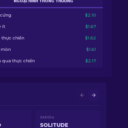
NGOẠI HÌNH THÔNG THƯỜNG
 cứng
$2.10
 ít
$1.67
 thực chiến
$1.62
 mòn
$1.61
 qua thực chiến
$2.17
XM1014
O
SOLITUDE