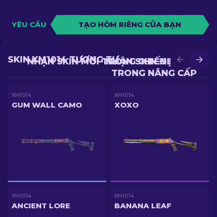
YÊU CẦU
TẠO HÒM RIÊNG CỦA BẠN
SKIN XM1014 TƯƠNG TỰ
NHẬN SKIN MỚI TRONG CHIẾN ĐẤU
NHẬN SKIN ĐẸP HƠN
TRONG NÂNG CẤP
XM1014
XM1014
GUM WALL CAMO
XOXO
XM1014
XM1014
ANCIENT LORE
BANANA LEAF