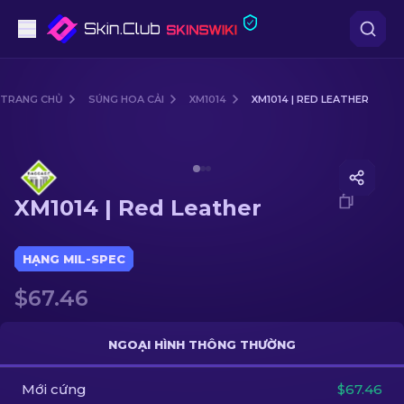
Súng lục
TRANG CHỦ
SÚNG HOA CẢI
XM1014
XM1014 | RED LEATHER
Tầm trung
Media of
XM1014 | Red Leather
Súng trường
XM1014 | Red Leather
Súng trường Bắn tỉa
Dao
HẠNG MIL-SPEC
$67.46
Găng tay
Hòm
NGOẠI HÌNH THÔNG THƯỜNG
Mới cứng
Khác
$67.46