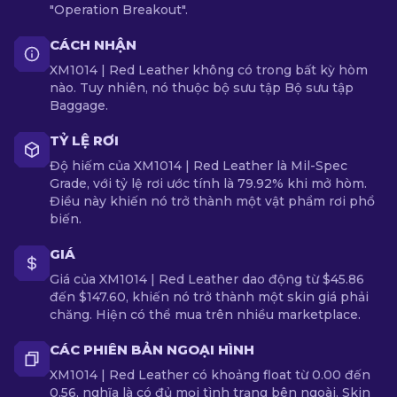
"Operation Breakout".
CÁCH NHẬN
XM1014 | Red Leather không có trong bất kỳ hòm
nào. Tuy nhiên, nó thuộc bộ sưu tập Bộ sưu tập
Baggage.
TỶ LỆ RƠI
Độ hiếm của XM1014 | Red Leather là Mil-Spec
Grade, với tỷ lệ rơi ước tính là 79.92% khi mở hòm.
Điều này khiến nó trở thành một vật phẩm rơi phổ
biến.
GIÁ
Giá của XM1014 | Red Leather dao động từ $45.86
đến $147.60, khiến nó trở thành một skin giá phải
chăng. Hiện có thể mua trên nhiều marketplace.
CÁC PHIÊN BẢN NGOẠI HÌNH
XM1014 | Red Leather có khoảng float từ 0.00 đến
0.56, nghĩa là có đủ mọi tình trạng bên ngoài. Skin