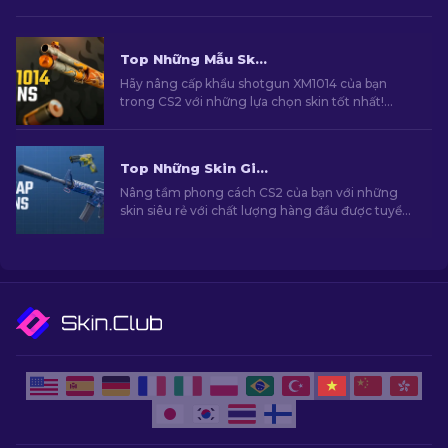
Top Những Mẫu Skin Shotgun XM1014 Tốt Nhất Trong CS2 [2026]
Hãy nâng cấp khẩu shotgun XM1014 của bạn
trong CS2 với những lựa chọn skin tốt nhất!
Cùng khám phá danh sách skin được chúng tôi
tuyển chọn để tìm ra cho mình lựa chọn nâng
cấp hoàn hảo.
Top Những Skin Giá Rẻ Hàng Đầu Trong CS2 [2026]
Nâng tầm phong cách CS2 của bạn với những
skin siêu rẻ với chất lượng hàng đầu được tuyển
chọn bởi chuyên gia của chúng tôi!