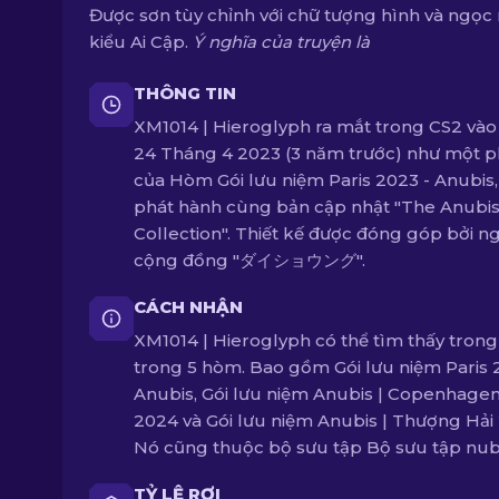
Được sơn tùy chỉnh với chữ tượng hình và ngọc
kiểu Ai Cập.
Ý nghĩa của truyện là
THÔNG TIN
XM1014 | Hieroglyph ra mắt trong CS2 vào
24 Tháng 4 2023 (3 năm trước) như một 
của Hòm Gói lưu niệm Paris 2023 - Anubis
phát hành cùng bản cập nhật "The Anubi
Collection". Thiết kế được đóng góp bởi ng
cộng đồng "ダイショウング".
CÁCH NHẬN
XM1014 | Hieroglyph có thể tìm thấy tron
trong 5 hòm. Bao gồm Gói lưu niệm Paris 
Anubis, Gói lưu niệm Anubis | Copenhage
2024 và Gói lưu niệm Anubis | Thượng Hải
Nó cũng thuộc bộ sưu tập Bộ sưu tập nubi
TỶ LỆ RƠI