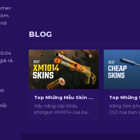
sumer
 hòm.
rơi
BLOG
$0.04
iá rẻ.
00
Top Những Mẫu Skin Shotgun XM1014 Tốt Nhất Trong CS2 [2026]
mỗi
Hãy nâng cấp khẩu
Nâng tầm ph
shotgun XM1014 của bạn
CS2 của bạn 
trong CS2 với những lựa
skin siêu rẻ v
chọn skin tốt nhất! Cùng
hàng đầu đượ
khám phá danh sách skin
chọn bởi chu
được chúng tôi tuyển
chúng tôi!