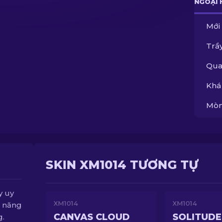
NGOẠI 
Mới
Trầy
Qua
Khá
Mòn
SKIN XM1014 TƯƠNG TỰ
y uy
XM1014
XM1014
ả năng
CANVAS CLOUD
SOLITUDE
g.