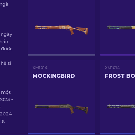
 ngà
 ngày
phần
, được
s
hệ sĩ
XM1014
XM1014
MOCKINGBIRD
FROST B
g một
2023 -
n
 2024.
s.