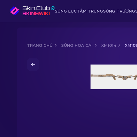
SÚNG LỤC
TẦM TRUNG
SÚNG TRƯỜNG
TRANG CHỦ
SÚNG HOA CẢI
XM1014
XM101
Media of
XM1014 | Hieroglyph