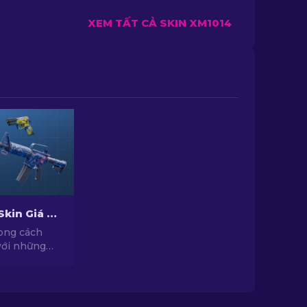
XEM TẤT CẢ SKIN XM1014
Top Những Skin Giá Rẻ Hàng Đầu Trong CS2 [2026]
ong cách
với những
ới chất lượng
c tuyển
yên gia của