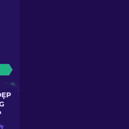
ĐẸP
G
P