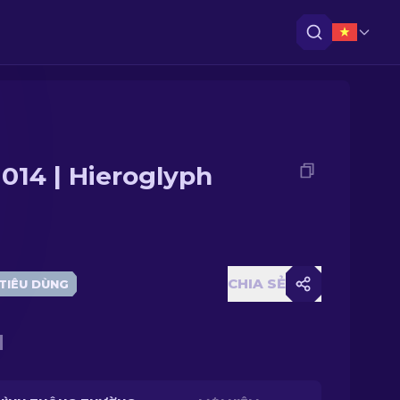
014 | Hieroglyph
CHIA SẺ
TIÊU DÙNG
1