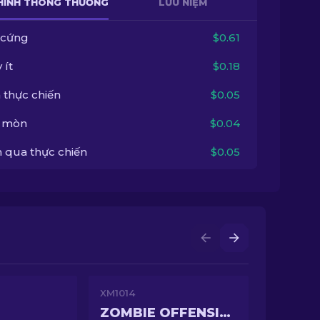
HÌNH THÔNG THƯỜNG
LƯU NIỆM
 cứng
$0.61
 ít
$0.18
 thực chiến
$0.05
 mòn
$0.04
 qua thực chiến
$0.05
XM1014
ZOMBIE OFFENSIVE