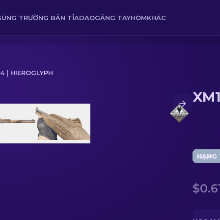
SÚNG TRƯỜNG BẮN TỈA
DAO
GĂNG TAY
HÒM
KHÁC
4 | HIEROGLYPH
XM1
HẠNG 
$0.6