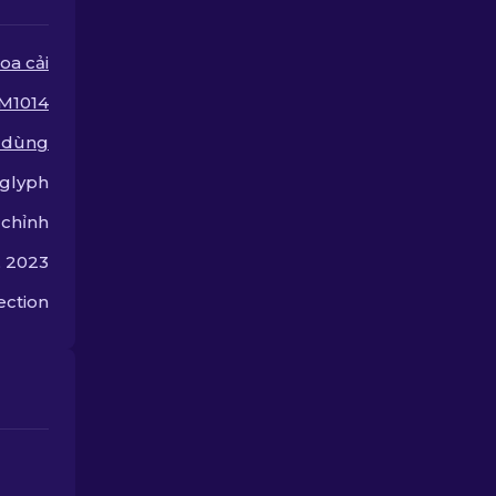
chọn để tìm ra cho mình
lựa chọn nâng cấp hoàn
hảo.
oa cải
M1014
 dùng
glyph
 chỉnh
, 2023
ection