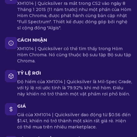
XM1014 | Quicksilver ra mắt trong CS2 vào ngày 8
Tháng 1 2015 (11 năm trước) như một phần của Hòm
Hòm Chroma, được phát hành cùng bản cập nhật
"Full Spectrum". Thiết kế được đóng góp bởi nghệ
sĩ cộng đồng "Algis".
CÁCH NHẬN
XM1014 | Quicksilver có thể tìm thấy trong Hòm
Hòm Chroma. Nó cũng thuộc bộ sưu tập Bộ sưu tập
Chroma.
TỶ LỆ RƠI
Độ hiếm của XM1014 | Quicksilver là Mil-Spec Grade,
với tỷ lệ rơi ước tính là 79.92% khi mở hòm. Điều
này khiến nó trở thành một vật phẩm rơi phổ biến.
GIÁ
Giá của XM1014 | Quicksilver dao động từ $0.56 đến
$1.41, khiến nó trở thành một skin rất giá rẻ. Hiện
có thể mua trên nhiều marketplace.