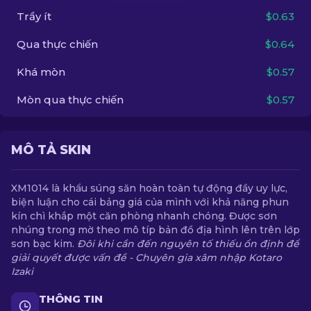
Trầy ít
$0.63
VI
Qua thực chiến
$0.64
Khá mòn
$0.57
Mòn qua thực chiến
$0.57
MÔ TẢ SKIN
XM1014 là khẩu súng săn hoàn toàn tự động đầy uy lực,
biện luận cho cái bảng giá của mình với khả năng phun
kín chì khắp một căn phòng nhanh chóng. Được sơn
nhúng trong mờ theo mô típ bản đồ địa hình lên trên lớp
sơn bạc kim.
Đôi khi cần đến nguyên tố thiếu ổn định để
giải quyết được vấn đề - Chuyên gia xâm nhập Kotaro
Izaki
THÔNG TIN