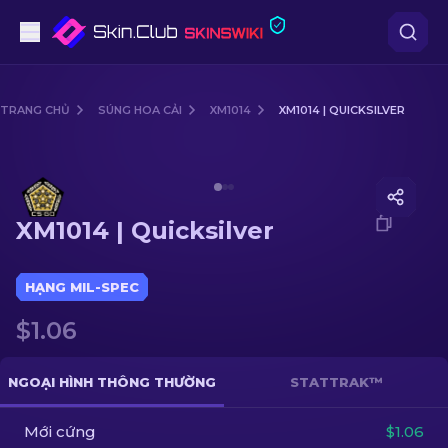
Súng lục
TRANG CHỦ
SÚNG HOA CẢI
XM1014
XM1014 | QUICKSILVER
Tầm trung
Media of
XM1014 | Quicksilver
Súng trường
XM1014 | Quicksilver
Súng trường Bắn tỉa
Dao
HẠNG MIL-SPEC
$1.06
Găng tay
Hòm
NGOẠI HÌNH THÔNG THƯỜNG
STATTRAK™
Mới cứng
Khác
$1.06