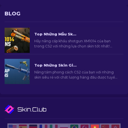
BLOG
Top Những Mẫu Skin Shotgun XM1014 Tốt Nhất Trong CS2 [2026]
Hãy nâng cấp khẩu shotgun XM1014 của bạn
trong CS2 với những lựa chọn skin tốt nhất!
Cùng khám phá danh sách skin được chúng tôi
tuyển chọn để tìm ra cho mình lựa chọn nâng
cấp hoàn hảo.
Top Những Skin Giá Rẻ Hàng Đầu Trong CS2 [2026]
Nâng tầm phong cách CS2 của bạn với những
skin siêu rẻ với chất lượng hàng đầu được tuyển
chọn bởi chuyên gia của chúng tôi!