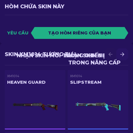
HÒM CHỨA SKIN NÀY
YÊU CẦU
TẠO HÒM RIÊNG CỦA BẠN
SKIN XM1014 TƯƠNG TỰ
NHẬN SKIN MỚI TRONG CHIẾN ĐẤU
NHẬN SKIN ĐẸP HƠN
TRONG NÂNG CẤP
XM1014
XM1014
HEAVEN GUARD
SLIPSTREAM