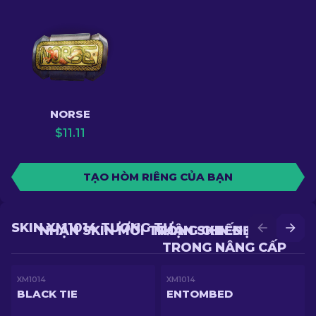
NORSE
$
11.11
TẠO HÒM RIÊNG CỦA BẠN
SKIN XM1014 TƯƠNG TỰ
NHẬN SKIN MỚI TRONG CHIẾN ĐẤU
NHẬN SKIN ĐẸP HƠN
TRONG NÂNG CẤP
XM1014
XM1014
BLACK TIE
ENTOMBED