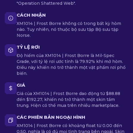
"Operation Shattered Web".
CÁCH NHẬN
XM1014 | Frost Borre không có trong bất kỳ hòm
nào. Tuy nhiên, nó thuộc bộ sưu tập Bộ sưu tập
Norse.
TỶ LỆ RƠI
Độ hiếm của XM1014 | Frost Borre là Mil-Spec
Grade, với tỷ lệ rơi ước tính là 79.92% khi mở hòm.
Điều này khiến nó trở thành một vật phẩm rơi phổ
biến.
GIÁ
Giá của XM1014 | Frost Borre dao động từ $88.88
đến $192.27, khiến nó trở thành một skin tầm
trung. Hiện có thể mua trên nhiều marketplace.
CÁC PHIÊN BẢN NGOẠI HÌNH
XM1014 | Frost Borre có khoảng float từ 0.00 đến
0.50, nghĩa là có đủ mọi tình trạng bên ngoài. Skin