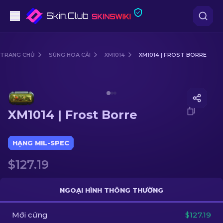
Súng lục
TRANG CHỦ
SÚNG HOA CẢI
XM1014
XM1014 | FROST BORRE
Tầm trung
Media of
XM1014 | Frost Borre
Súng trường
XM1014 | Frost Borre
Súng trường Bắn tỉa
Dao
HẠNG MIL-SPEC
$127.19
Găng tay
Hòm
NGOẠI HÌNH THÔNG THƯỜNG
Mới cứng
Khác
$127.19