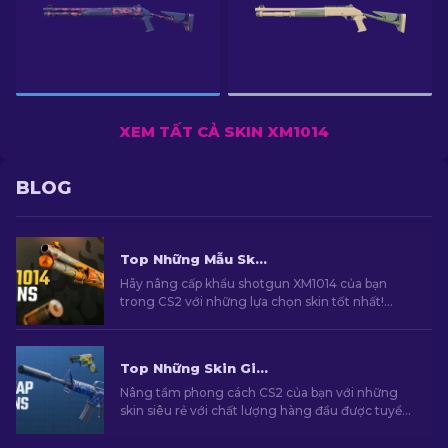
XEM TẤT CẢ SKIN XM1014
BLOG
Top Những Mẫu Skin Shotgun XM1014 Tốt Nhất Trong CS2 [2026]
Hãy nâng cấp khẩu shotgun XM1014 của bạn
trong CS2 với những lựa chọn skin tốt nhất!
Cùng khám phá danh sách skin được chúng tôi
tuyển chọn để tìm ra cho mình lựa chọn nâng
cấp hoàn hảo.
Top Những Skin Giá Rẻ Hàng Đầu Trong CS2 [2026]
Nâng tầm phong cách CS2 của bạn với những
skin siêu rẻ với chất lượng hàng đầu được tuyển
chọn bởi chuyên gia của chúng tôi!