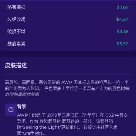
略有磨损
$7.67
ZH-CN
久经沙场
$4.34
破损不堪
$3.35
战痕累累
$3.32
皮肤描述
高风险，高回报，恶名昭彰的 AWP 因其标志性的枪声和一枪一个
的准则而为人熟知。 黑色案底上手绘了一条富有冲击力的蓝色树蝰.
危险的事固然美丽
背景
AWP | 树蝰 于 2019年三月13日（7 年前）在 CS2 中首次
登场，作为 棱彩武器箱 武器箱的一部分，该武器箱
随"Seeing the Light"更新推出。 该设计由社区艺术
家"Graff"创作。