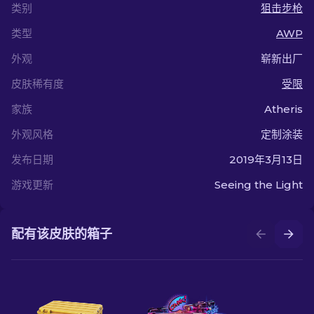
类别
狙击步枪
类型
AWP
外观
崭新出厂
皮肤稀有度
受限
家族
Atheris
外观风格
定制涂装
发布日期
2019年3月13日
游戏更新
Seeing the Light
配有该皮肤的箱子