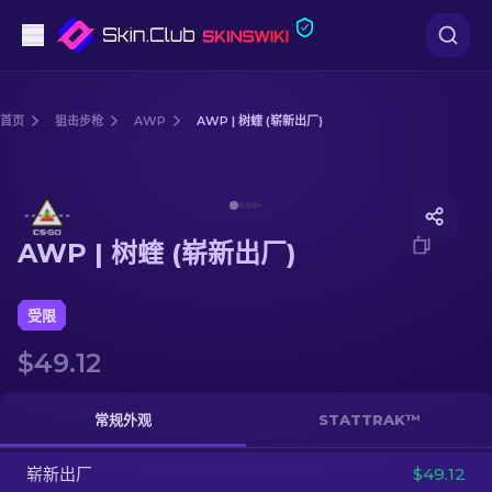
手枪
首页
狙击步枪
AWP
AWP | 树蝰 (崭新出厂)
中档
Media of
AWP | 树蝰 (崭新出厂)
步枪
AWP | 树蝰 (崭新出厂)
狙击步枪
匕首
受限
$49.12
手套
武器箱
常规外观
STATTRAK™
崭新出厂
其他
$49.12