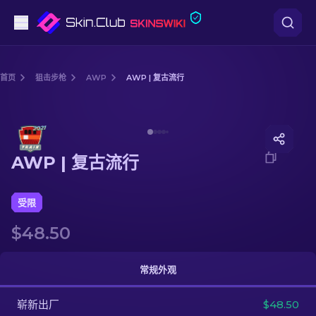
手枪
首页
狙击步枪
AWP
AWP | 复古流行
中档
Media of
AWP | 复古流行
步枪
AWP | 复古流行
狙击步枪
匕首
受限
$48.50
手套
武器箱
常规外观
崭新出厂
其他
$48.50