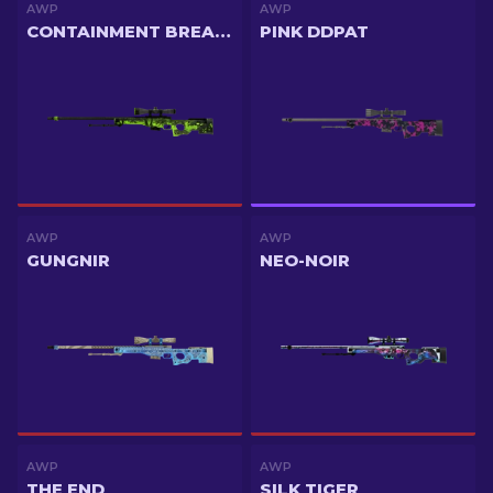
AWP
AWP
CONTAINMENT BREACH
PINK DDPAT
AWP
AWP
GUNGNIR
NEO-NOIR
AWP
AWP
THE END
SILK TIGER