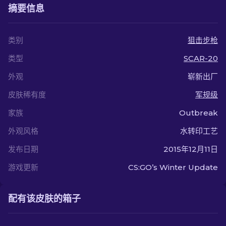
摘要信息
类别
狙击步枪
类型
SCAR-20
外观
崭新出厂
皮肤稀有度
军规级
家族
Outbreak
外观风格
水转印工艺
发布日期
2015年12月11日
游戏更新
CS:GO’s Winter Update
配有该皮肤的箱子