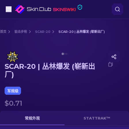
手枪
首页
狙击步枪
SCAR-20
SCAR-20 | 丛林爆发 (崭新出厂)
中档
Media of
SCAR-20 | 丛林爆发 (崭新出厂)
步枪
SCAR-20 | 丛林爆发 (崭新出
狙击步枪
厂)
匕首
军规级
手套
$0.71
武器箱
常规外观
STATTRAK™
其他