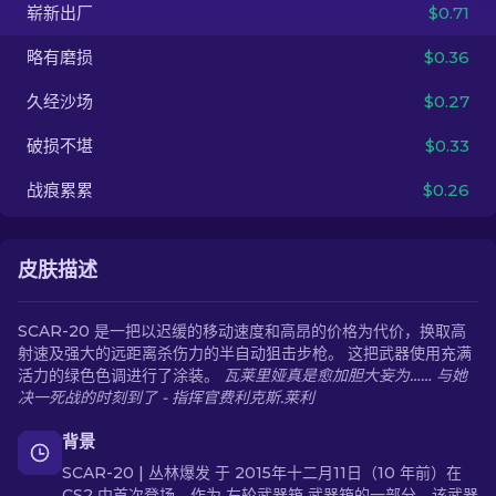
崭新出厂
$0.71
ZH-CN
略有磨损
$0.36
久经沙场
$0.27
破损不堪
$0.33
战痕累累
$0.26
皮肤描述
SCAR-20 是一把以迟缓的移动速度和高昂的价格为代价，换取高
射速及强大的远距离杀伤力的半自动狙击步枪。 这把武器使用充满
活力的绿色色调进行了涂装。
瓦莱里娅真是愈加胆大妄为…… 与她
决一死战的时刻到了 - 指挥官费利克斯.莱利
背景
SCAR-20 | 丛林爆发 于 2015年十二月11日（10 年前）在
CS2 中首次登场，作为 左轮武器箱 武器箱的一部分，该武器