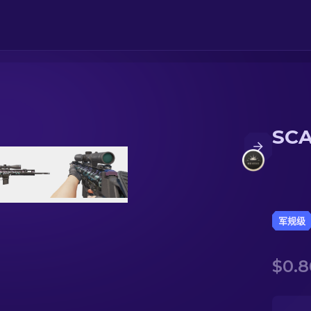
SCA
军规级
$0.8