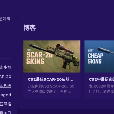
。
，意味着
博客
击步枪
AR-20
CS2最佳SCAR-20皮肤：玩家精选 2026
军规级
升级你的CS2 SCAR-20，就
发现CS2中最
靠这些顶级皮肤了！查看我们
佳选择。通过我
Caged
的专家排名，为你的半自动步
经济实惠皮肤，
枪挑选最佳武器皮肤，让它在
风格。
匠风格
战场上更加耀眼夺目。
月16日