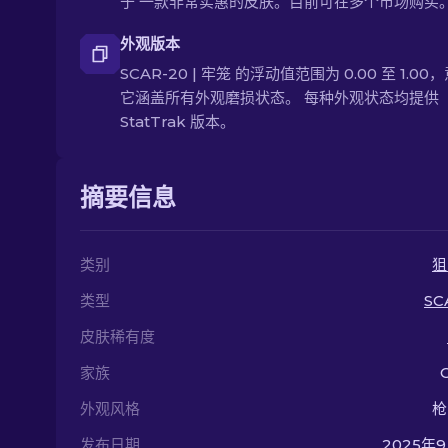
于 一款非常实惠的皮肤。目前可在多个市场购买
外观版本
SCAR-20 | 牢笼 的浮动值范围为 0.00 至 1.00
它涵盖所有外观磨损状态。 每种外观状态均提供
StatTrak 版本。
摘要信息
类别
狙
类型
SC
皮肤稀有度
家族
外观风格
枪
发布日期
2025年9