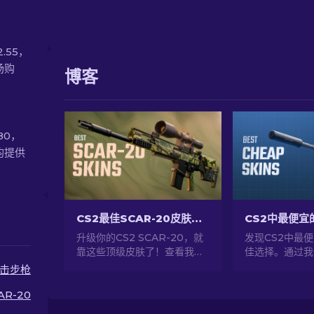
2.55，
场购
博客
80，
均提供
CS2最佳SCAR-20皮肤：玩家精选 2026
升级你的CS2 SCAR-20，就
发现CS2中最
靠这些顶级皮肤了！查看我们
佳选择。通过我
的专家排名，为你的半自动步
经济实惠皮肤，
击步枪
枪挑选最佳武器皮肤，让它在
风格。
战场上更加耀眼夺目。
AR-20