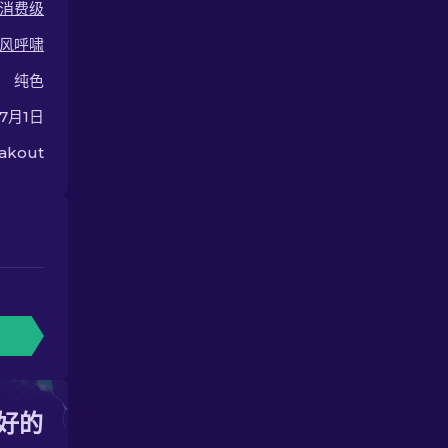
消费级
风呼啸
纯色
年7月1日
eakout
好的