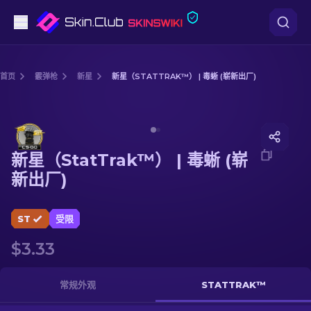
手枪
首页
霰弹枪
新星
新星（STATTRAK™） | 毒蜥 (崭新出厂)
中档
Media of
新星（StatTrak™） | 毒蜥 (崭新出厂)
步枪
新星（StatTrak™） | 毒蜥 (崭
狙击步枪
新出厂)
匕首
ST
受限
手套
$3.33
武器箱
常规外观
STATTRAK™
其他