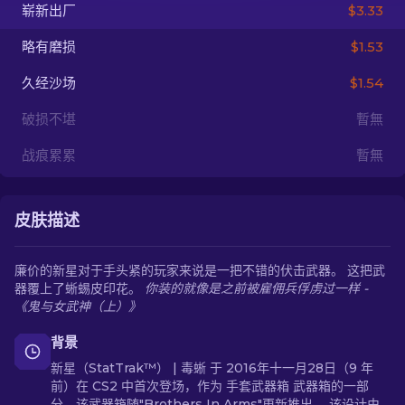
崭新出厂
$3.33
ZH-CN
略有磨损
$1.53
久经沙场
$1.54
破损不堪
暫無
战痕累累
暫無
皮肤描述
廉价的新星对于手头紧的玩家来说是一把不错的伏击武器。 这把武
器覆上了蜥蜴皮印花。
你装的就像是之前被雇佣兵俘虏过一样 -
《鬼与女武神（上）》
背景
新星（StatTrak™） | 毒蜥 于 2016年十一月28日（9 年
前）在 CS2 中首次登场，作为 手套武器箱 武器箱的一部
分，该武器箱随"Brothers In Arms"更新推出。 该设计由