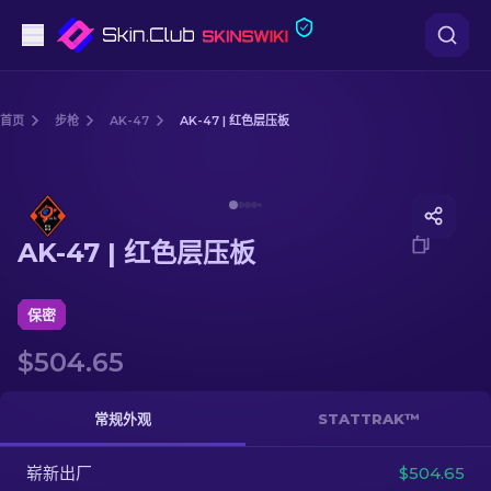
手枪
首页
步枪
AK-47
AK-47 | 红色层压板
中档
Media of
AK-47 | 红色层压板
步枪
AK-47 | 红色层压板
狙击步枪
匕首
保密
$504.65
手套
武器箱
常规外观
STATTRAK™
崭新出厂
其他
$504.65