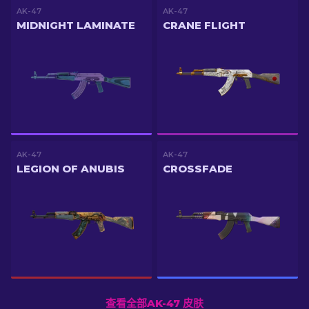
AK-47
AK-47
MIDNIGHT LAMINATE
CRANE FLIGHT
AK-47
AK-47
LEGION OF ANUBIS
CROSSFADE
查看全部AK-47 皮肤