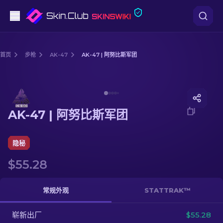
手枪
首页
步枪
AK-47
AK-47 | 阿努比斯军团
中档
Media of
AK-47 | 阿努比斯军团
步枪
AK-47 | 阿努比斯军团
狙击步枪
匕首
隐秘
$55.28
手套
武器箱
常规外观
STATTRAK™
崭新出厂
其他
$55.28