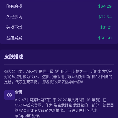
略有磨损
$34.29
ZH-CN
久经沙场
$32.54
破损不堪
$31.21
战痕累累
$30.68
皮肤描述
强大又可靠，AK-47 是世上最流行的突击步枪之一。近距离内控制
好的短点射极为致命。 这把武器采用了埃及阿努比斯神和太阳神的
定绘，代表生死平衡。
愿胜利的天平能向你倾斜
背景
AK-47 | 阿努比斯军团 于 2020年八月6日（6 年前）在
CS2 中首次登场，作为 裂空武器箱 武器箱的一部分，该武器
箱随"On the Case"更新推出。 该设计由社区艺术
家"apel8"创作。