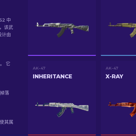
S2 中
分，该武
该设计由
得。 它
AK-47
AK-47
INHERITANCE
X-RAY
计掉落
9，使其属