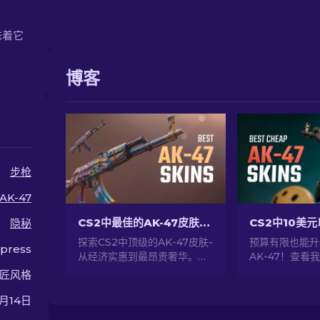
意味着它
博客
步枪
AK-47
CS2中最佳的AK-47皮肤：横跨各个价格区间
隐秘
探索CS2中顶级的AK-47皮肤-
预算有限也能升
press
从经济实惠到最昂贵奢华。在
AK-47！查看
最佳的CS2 AK-47皮肤中找到
名，挑选10美
匠风格
你完美的选择。
惠AK-47皮肤
级助力！
9月14日