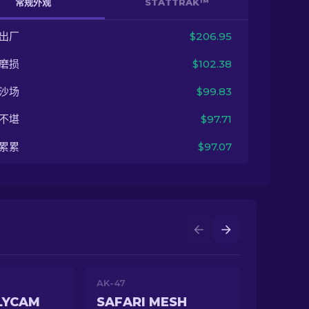
常规外观
STATTRAK™
出厂
$206.95
磨损
$102.38
沙场
$99.83
不堪
$97.71
累累
$97.07
AK-47
LYCAM
SAFARI MESH