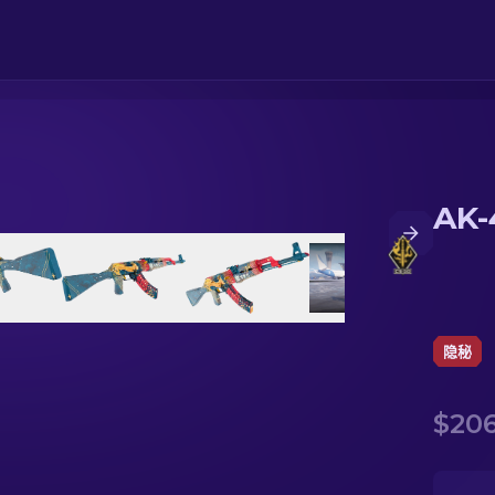
AK-
隐秘
$206