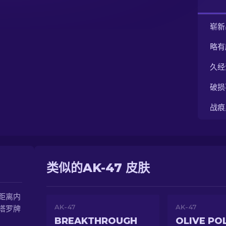
崭新
略有
久经
破损
战痕
类似的AK-47 皮肤
近距离内
AK-47
AK-47
塔罗牌
BREAKTHROUGH
OLIVE PO