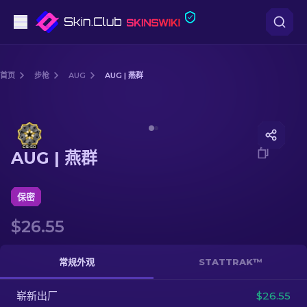
手枪
首页
步枪
AUG
AUG | 燕群
中档
Media of
AUG | 燕群
步枪
AUG | 燕群
狙击步枪
匕首
保密
$26.55
手套
武器箱
常规外观
STATTRAK™
崭新出厂
其他
$26.55