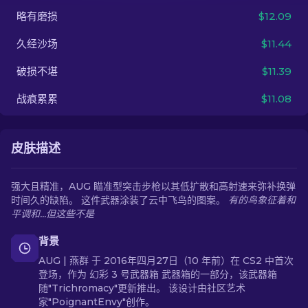
略有磨损
$12.09
ZH-CN
久经沙场
$11.44
破损不堪
$11.39
战痕累累
$11.08
皮肤描述
强大且精准，AUG 瞄准型突击步枪以其低扩散和高射速来弥补换弹
时间久的缺陷。 这件武器涂装了云中飞鸟的图案。
有的鸟象征着和
平调和...但这些不是
背景
AUG | 燕群 于 2016年四月27日（10 年前）在 CS2 中首次
登场，作为 幻彩 3 号武器箱 武器箱的一部分，该武器箱
随"Trichromacy"更新推出。 该设计由社区艺术
家"PoignantEnvy"创作。