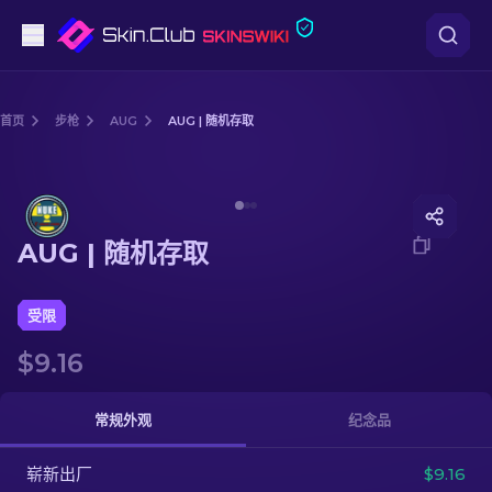
手枪
首页
步枪
AUG
AUG | 随机存取
中档
Media of
AUG | 随机存取
步枪
AUG | 随机存取
狙击步枪
匕首
受限
$9.16
手套
武器箱
常规外观
纪念品
崭新出厂
其他
$9.16