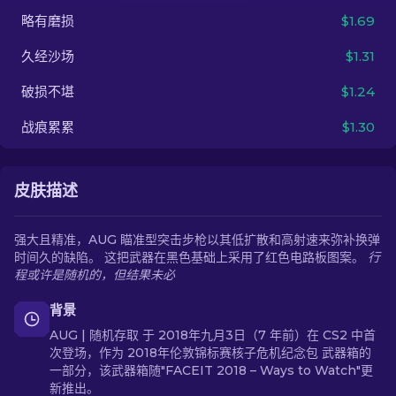
略有磨损
$1.69
ZH-CN
久经沙场
$1.31
破损不堪
$1.24
战痕累累
$1.30
皮肤描述
强大且精准，AUG 瞄准型突击步枪以其低扩散和高射速来弥补换弹
时间久的缺陷。 这把武器在黑色基础上采用了红色电路板图案。
行
程或许是随机的，但结果未必
背景
AUG | 随机存取 于 2018年九月3日（7 年前）在 CS2 中首
次登场，作为 2018年伦敦锦标赛核子危机纪念包 武器箱的
一部分，该武器箱随"FACEIT 2018 – Ways to Watch"更
新推出。