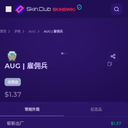
手枪
首页
步枪
AUG
AUG | 雇佣兵
中档
Media of
AUG | 雇佣兵
步枪
AUG | 雇佣兵
狙击步枪
匕首
消费级
$1.37
手套
武器箱
常规外观
纪念品
崭新出厂
其他
$1.37