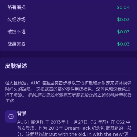
略有磨损
$0.04
ZH-CN
久经沙场
$0.03
破损不堪
$0.03
战痕累累
$0.03
皮肤描述
强大且精准，AUG 瞄准型突击步枪以其低扩散和高射速来弥补换弹
时间久的缺陷。 这把武器的部分零件用棕褐色、深蓝色和深绿色进
行了喷漆。
罗纳.萨布里依然因塞巴斯蒂安没让她去追杀特纳而耿耿
于怀
背景
AUG | 雇佣兵 于 2013年十一月27日（12 年前）在 CS2 中
首次登场，作为 2013年 DreamHack 纪念包 武器箱的一部
分，该武器箱随"Out with the old, in with the new"更