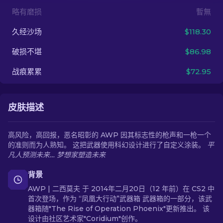
略有磨损
暫無
ZH-CN
久经沙场
$118.30
破损不堪
$86.98
战痕累累
$72.95
皮肤描述
高风险，高回报，恶名昭彰的 AWP 因其标志性的枪声和一枪一个
的准则而为人熟知。 这把武器使用科幻设计进行了自定义涂装。
平
凡人预测未来… 梦想家塑造未来
背景
AWP | 二西莫夫 于 2014年二月20日（12 年前）在 CS2 中
首次登场，作为 “凤凰大行动”武器箱 武器箱的一部分，该武
器箱随"The Rise of Operation Phoenix"更新推出。 该
设计由社区艺术家"Coridium"创作。