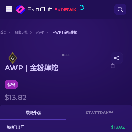
手枪
首页
狙击步枪
AWP
AWP | 金粉肆蛇
中档
Media of
AWP | 金粉肆蛇
步枪
AWP | 金粉肆蛇
狙击步枪
匕首
保密
$13.82
手套
武器箱
常规外观
STATTRAK™
崭新出厂
其他
$13.82