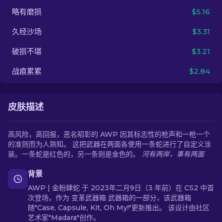
略有磨损
$5.16
ZH-CN
久经沙场
$3.31
破损不堪
$3.21
战痕累累
$2.84
皮肤描述
高风险，高回报，恶名昭彰的 AWP 因其标志性的枪声和一枪一个
的准则而为人熟知。 这把武器在两面各使用一条蛇进行了自定义涂
装。一条蛇是红色的，另一条则是金色的。
河有两岸，事有两面
背景
AWP | 金粉肆蛇 于 2023年二月9日（3 年前）在 CS2 中首
次登场，作为 变革武器箱 武器箱的一部分，该武器箱
随"Case, Capsule, Kit, Oh My!"更新推出。 该设计由社区
艺术家"Madara"创作。