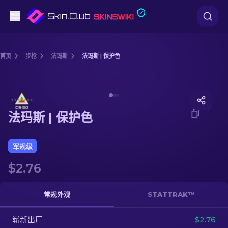
手枪
首页
步枪
法玛斯
法玛斯 | 保护色
中档
Media of
法玛斯 | 保护色
步枪
法玛斯 | 保护色
狙击步枪
匕首
军规级
$2.76
手套
武器箱
常规外观
STATTRAK™
崭新出厂
其他
$2.76