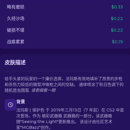
略有磨损
$0.33
ZH-CN
久经沙场
$0.22
破损不堪
$0.22
战痕累累
$0.19
皮肤描述
给手头紧的玩家的一个廉价选择，法玛斯有效地填补了昂贵的步枪
和杀伤力较低的微型冲锋枪之间的空缺。 通体喷涂了秋日色调下的
随机昆虫图案.
请君细看一眼
背景
法玛斯 | 保护色 于 2019年三月13日（7 年前）在 CS2 中首
次登场，作为 棱彩武器箱 武器箱的一部分，该武器箱
随"Seeing the Light"更新推出。 该设计由社区艺术
家"MGBazz"创作。