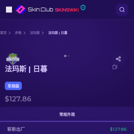
手枪
首页
步枪
法玛斯
法玛斯 | 日暮
中档
Media of
法玛斯 | 日暮
步枪
法玛斯 | 日暮
狙击步枪
匕首
军规级
$127.86
手套
武器箱
常规外观
崭新出厂
其他
$127.86