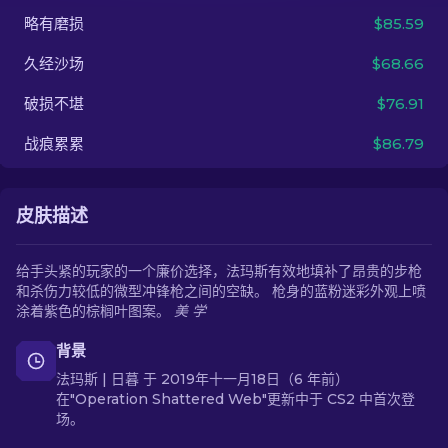
略有磨损
$85.59
ZH-CN
久经沙场
$68.66
破损不堪
$76.91
战痕累累
$86.79
皮肤描述
给手头紧的玩家的一个廉价选择，法玛斯有效地填补了昂贵的步枪
和杀伤力较低的微型冲锋枪之间的空缺。 枪身的蓝粉迷彩外观上喷
涂着紫色的棕榈叶图案。
美 学
背景
法玛斯 | 日暮 于 2019年十一月18日（6 年前）
在"Operation Shattered Web"更新中于 CS2 中首次登
场。