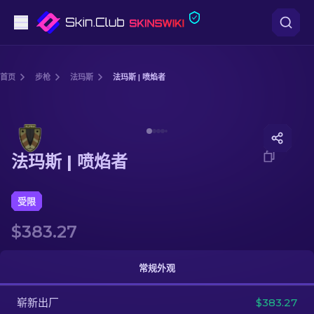
手枪
首页
步枪
法玛斯
法玛斯 | 喷焰者
中档
Media of
法玛斯 | 喷焰者
步枪
法玛斯 | 喷焰者
狙击步枪
匕首
受限
$383.27
手套
武器箱
常规外观
崭新出厂
其他
$383.27