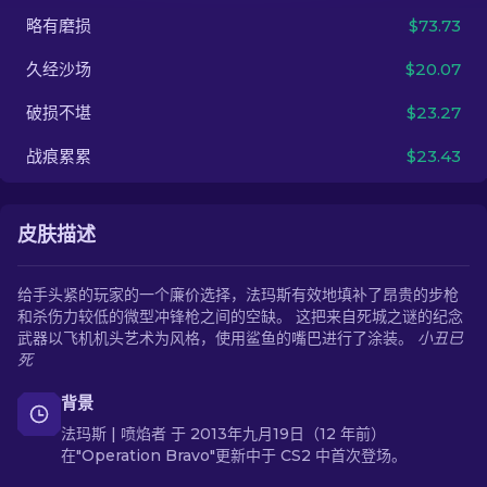
略有磨损
$73.73
ZH-CN
久经沙场
$20.07
破损不堪
$23.27
战痕累累
$23.43
皮肤描述
给手头紧的玩家的一个廉价选择，法玛斯有效地填补了昂贵的步枪
和杀伤力较低的微型冲锋枪之间的空缺。 这把来自死城之谜的纪念
武器以飞机机头艺术为风格，使用鲨鱼的嘴巴进行了涂装。
小丑已
死
背景
法玛斯 | 喷焰者 于 2013年九月19日（12 年前）
在"Operation Bravo"更新中于 CS2 中首次登场。