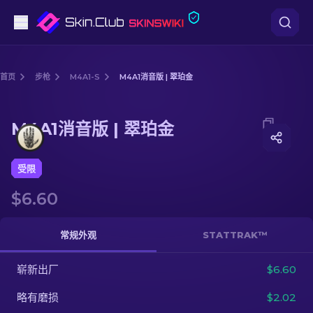
手枪
首页
步枪
M4A1-S
M4A1消音版 | 翠珀金
中档
Media of
M4A1消音版 | 翠珀金
M4A1消音版 | 翠珀金
步枪
狙击步枪
受限
$6.60
匕首
手套
常规外观
STATTRAK™
武器箱
崭新出厂
$6.60
略有磨损
$2.02
其他