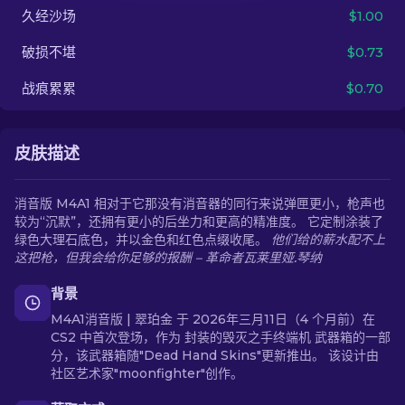
久经沙场
$1.00
ZH-CN
破损不堪
$0.73
战痕累累
$0.70
皮肤描述
消音版 M4A1 相对于它那没有消音器的同行来说弹匣更小，枪声也
较为“沉默”，还拥有更小的后坐力和更高的精准度。 它定制涂装了
绿色大理石底色，并以金色和红色点缀收尾。
他们给的薪水配不上
这把枪，但我会给你足够的报酬 – 革命者瓦莱里娅.琴纳
背景
M4A1消音版 | 翠珀金 于 2026年三月11日（4 个月前）在
CS2 中首次登场，作为 封装的毁灭之手终端机 武器箱的一部
分，该武器箱随"Dead Hand Skins"更新推出。 该设计由
社区艺术家"moonfighter"创作。