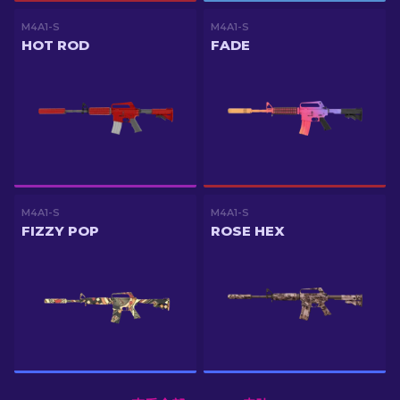
M4A1-S
M4A1-S
HOT ROD
FADE
M4A1-S
M4A1-S
FIZZY POP
ROSE HEX