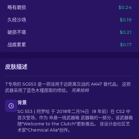
略有磨损
$0.24
ZH-CN
久经沙场
$0.19
破损不堪
$0.21
战痕累累
$0.17
皮肤描述
T专用的 SG553 是一把适用于远距离交战的 AK47 替代品。 这把
武器采用了蓝色木槿图案的喷绘。
完美拍档
背景
SG 553 | 阿罗哈 于 2018年二月14日（8 年前）在 CS2 中
首次登场，作为 命悬一线武器箱 武器箱的一部分，该武器箱
随"Welcome to the Clutch"更新推出。 该设计由社区艺
术家"Chemical Alia"创作。