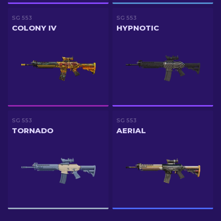
SG 553
SG 553
COLONY IV
HYPNOTIC
SG 553
SG 553
TORNADO
AERIAL