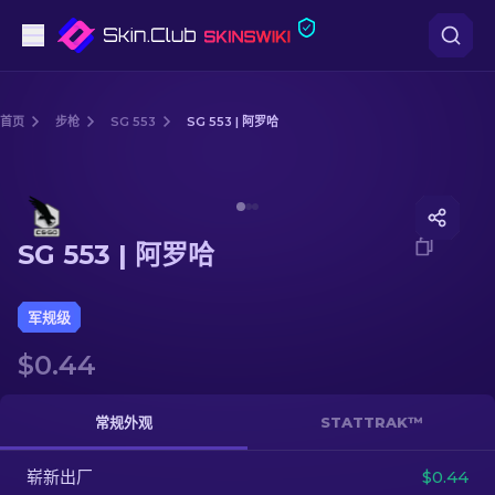
手枪
首页
步枪
SG 553
SG 553 | 阿罗哈
中档
Media of
SG 553 | 阿罗哈
步枪
SG 553 | 阿罗哈
狙击步枪
匕首
军规级
$0.44
手套
武器箱
常规外观
STATTRAK™
崭新出厂
其他
$0.44