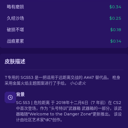
略有磨损
$0.34
ZH-CN
久经沙场
$0.25
破损不堪
$0.18
战痕累累
$0.14
皮肤描述
T专用的 SG553 是一把适用于远距离交战的 AK47 替代品。 枪身
采用金属火焰主题图案进行了手绘。
小心走火
背景
SG 553 | 危险距离 于 2018年十二月6日（7 年前）在 CS2
中首次登场，作为 “头号特训”武器箱 武器箱的一部分，该武
器箱随"Welcome to the Danger Zone"更新推出。 该设
计由社区艺术家"dC"创作。