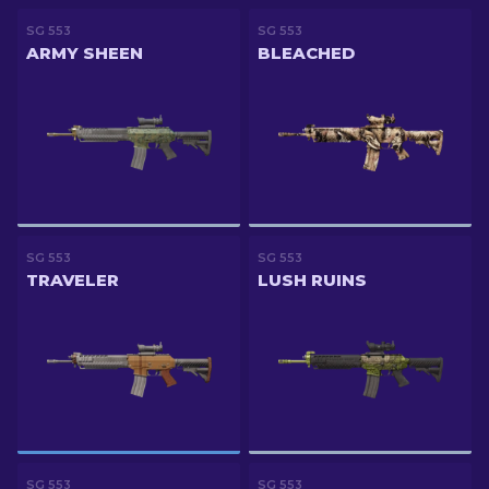
SG 553
SG 553
ARMY SHEEN
BLEACHED
SG 553
SG 553
TRAVELER
LUSH RUINS
SG 553
SG 553