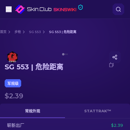
手枪
首页
步枪
SG 553
SG 553 | 危险距离
中档
Media of
SG 553 | 危险距离
步枪
SG 553 | 危险距离
狙击步枪
匕首
军规级
$2.39
手套
武器箱
常规外观
STATTRAK™
崭新出厂
其他
$2.39