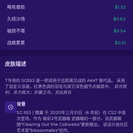
略有磨损
$1.32
ZH-CN
久经沙场
$0.62
破损不堪
$0.54
战痕累累
$0.51
皮肤描述
T专用的 SG553 是一把适用于远距离交战的 AK47 替代品。 采用
了自定义涂装，红黑色调的羽毛与其它深色细节点缀其中。
目光锐
利、杀力极大；折翼之鸟，无出其右
背景
SG 553 | 黯翼 于 2020年三月31日（6 年前）在 CS2 中首
次登场，作为 棱彩2号武器箱 武器箱的一部分，该武器箱
随"Clearing Out the Cobwebs"更新推出。 该设计由社区
艺术家"blossomalex"创作。