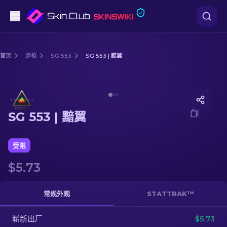
手枪
首页
步枪
SG 553
SG 553 | 黯翼
中档
Media of
SG 553 | 黯翼
步枪
SG 553 | 黯翼
狙击步枪
匕首
受限
$5.73
手套
武器箱
常规外观
STATTRAK™
崭新出厂
其他
$5.73