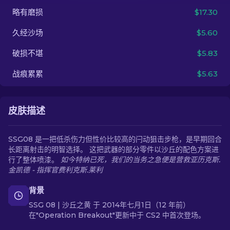
略有磨损
$17.30
ZH-CN
久经沙场
$5.60
破损不堪
$5.83
战痕累累
$5.63
皮肤描述
SSG08 是一把低杀伤力但性价比较高的闩动狙击步枪，是早期回合
长距离射击的明智选择。 这把武器的部分零件以沙丘的配色方案进
行了整体喷漆。
如今特纳已死，我们的当务之急便是营救亚历克斯.
金凯德 - 指挥官费利克斯.莱利
背景
SSG 08 | 沙丘之黄 于 2014年七月1日（12 年前）
在"Operation Breakout"更新中于 CS2 中首次登场。