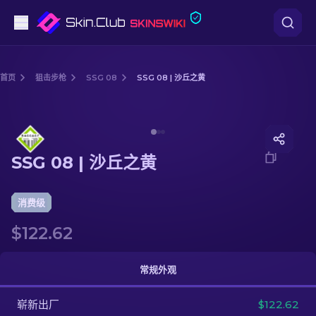
手枪
首页
狙击步枪
SSG 08
SSG 08 | 沙丘之黄
中档
Media of
SSG 08 | 沙丘之黄
步枪
SSG 08 | 沙丘之黄
狙击步枪
匕首
消费级
$122.62
手套
武器箱
常规外观
崭新出厂
其他
$122.62