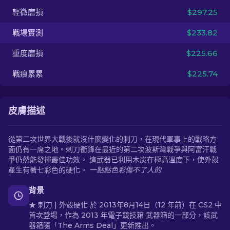
輕微磨損
$297.25
ZH-TW
戰場實測
$233.82
重度磨損
$225.66
戰痕累累
$225.74
皮膚描述
從第二次世界大戰後就沒什麼變化的刺刀，在現代軍事上的戰略方
面仍有一席之地。刺刀衝鋒在最近的第二次波斯灣戰爭與阿富汗戰
爭仍然能發揮最佳功效。 這武器已利用木炭在極高溫度下，使外殼
產生有著七彩色的硬化。
一點點色彩傷不了人的
背景
★ 刺刀 | 外殼硬化 於 2013年8月14日（12 年前）在 CS2 中
首次登場，作為 2013 年電子競技箱 武器箱的一部分，該武
器箱隨「The Arms Deal」更新推出。