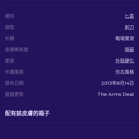
類別
匕首
類型
刺刀
外觀
戰場實測
皮膚稀有度
隱蔽
家族
外殼硬化
外觀風格
仿古風格
發布日期
2013年8月14日
遊戲更新
The Arms Deal
配有該皮膚的箱子