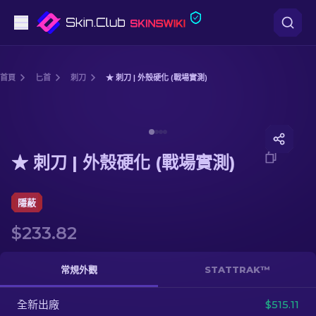
手槍
首頁
匕首
刺刀
★ 刺刀 | 外殼硬化 (戰場實測)
中階
Media of
★ 刺刀 | 外殼硬化 (戰場實測)
步槍
★ 刺刀 | 外殼硬化 (戰場實測)
狙擊步槍
匕首
隱蔽
$233.82
手套
武器箱
常規外觀
STATTRAK™
全新出廠
其他
$515.11