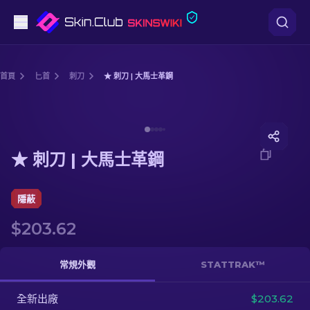
手槍
首頁
匕首
刺刀
★ 刺刀 | 大馬士革鋼
中階
Media of
★ 刺刀 | 大馬士革鋼
步槍
★ 刺刀 | 大馬士革鋼
狙擊步槍
匕首
隱蔽
$203.62
手套
武器箱
常規外觀
STATTRAK™
全新出廠
其他
$203.62