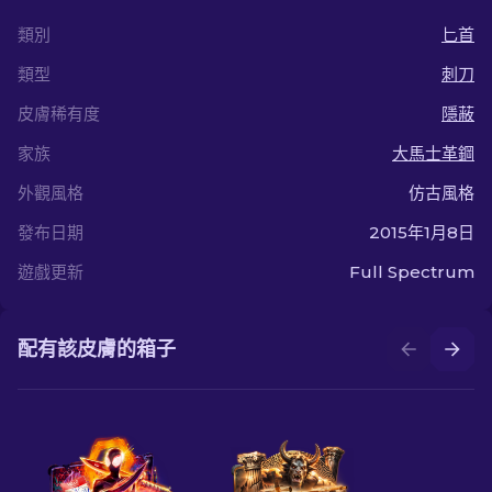
類別
匕首
類型
刺刀
皮膚稀有度
隱蔽
家族
大馬士革鋼
外觀風格
仿古風格
發布日期
2015年1月8日
遊戲更新
Full Spectrum
配有該皮膚的箱子