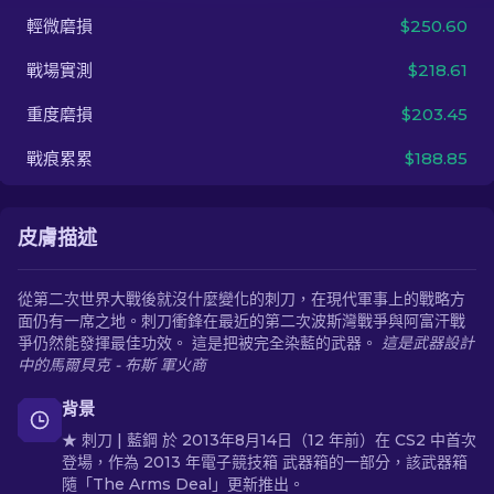
輕微磨損
$250.60
ZH-TW
戰場實測
$218.61
重度磨損
$203.45
戰痕累累
$188.85
皮膚描述
從第二次世界大戰後就沒什麼變化的刺刀，在現代軍事上的戰略方
面仍有一席之地。刺刀衝鋒在最近的第二次波斯灣戰爭與阿富汗戰
爭仍然能發揮最佳功效。 這是把被完全染藍的武器。
這是武器設計
中的馬爾貝克 - 布斯 軍火商
背景
★ 刺刀 | 藍鋼 於 2013年8月14日（12 年前）在 CS2 中首次
登場，作為 2013 年電子競技箱 武器箱的一部分，該武器箱
隨「The Arms Deal」更新推出。