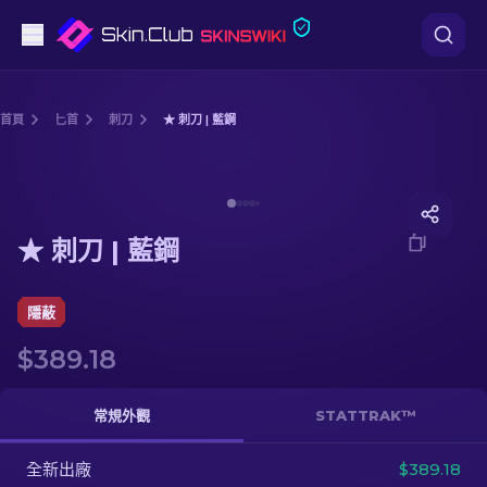
手槍
首頁
匕首
刺刀
★ 刺刀 | 藍鋼
中階
Media of
★ 刺刀 | 藍鋼
步槍
★ 刺刀 | 藍鋼
狙擊步槍
匕首
隱蔽
$389.18
手套
武器箱
常規外觀
STATTRAK™
全新出廠
其他
$389.18