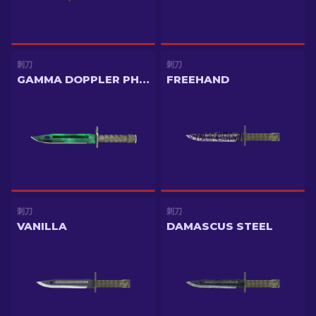
刺刀
刺刀
GAMMA DOPPLER PHASE 2
FREEHAND
刺刀
刺刀
VANILLA
DAMASCUS STEEL