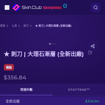
手槍
首頁
匕首
刺刀
★ 刺刀 | 大理石漸層 (全新出廠)
中階
Media of
★ 刺刀 | 大理石漸層 (全新出廠)
步槍
★ 刺刀 | 大理石漸層 (全新出廠)
狙擊步槍
匕首
隱蔽
$356.84
手套
武器箱
常規外觀
STATTRAK™
全新出廠
其他
$356.84