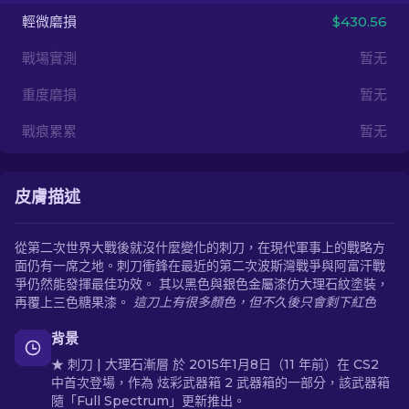
輕微磨損
$430.56
ZH-TW
戰場實測
暂无
重度磨損
暂无
戰痕累累
暂无
皮膚描述
從第二次世界大戰後就沒什麼變化的刺刀，在現代軍事上的戰略方
面仍有一席之地。刺刀衝鋒在最近的第二次波斯灣戰爭與阿富汗戰
爭仍然能發揮最佳功效。 其以黑色與銀色金屬漆仿大理石紋塗裝，
再覆上三色糖果漆。
這刀上有很多顏色，但不久後只會剩下紅色
背景
★ 刺刀 | 大理石漸層 於 2015年1月8日（11 年前）在 CS2
中首次登場，作為 炫彩武器箱 2 武器箱的一部分，該武器箱
隨「Full Spectrum」更新推出。