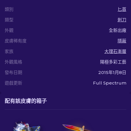
類別
匕首
類型
刺刀
外觀
全新出廠
皮膚稀有度
隱蔽
家族
大理石漸層
外觀風格
陽極多彩工藝
發布日期
2015年1月8日
遊戲更新
Full Spectrum
配有該皮膚的箱子